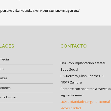
ara-evitar-caidas-en-personas-mayores/
LACES
CONTACTO
imedia
ONG con Implantación estatal.
ias
Sede Social
C/Guerrero Julián Sánchez, 1
ultas
49017 Zamora
aciones
Contacte con nosotros a través d
siguiente email:
a de Empleo
si@solidaridadintergeneracional
Accesibilidad