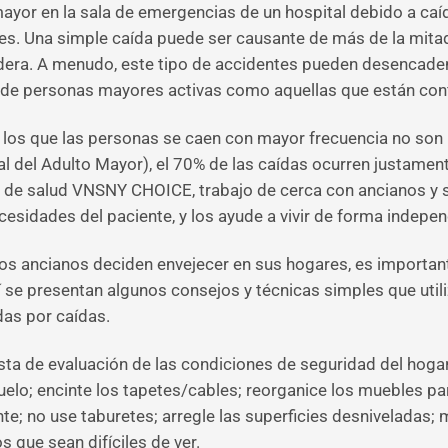
yor en la sala de emergencias de un hospital debido a caída
s. Una simple caída puede ser causante de más de la mitad 
dera. A menudo, este tipo de accidentes pueden desencaden
o de personas mayores activas como aquellas que están con
 los que las personas se caen con mayor frecuencia no son l
al del Adulto Mayor), el 70% de las caídas ocurren justame
s de salud VNSNY CHOICE, trabajo de cerca con ancianos y s
sidades del paciente, y los ayude a vivir de forma independ
s ancianos deciden envejecer en sus hogares, es importan
uí se presentan algunos consejos y técnicas simples que uti
das por caídas.
ista de evaluación de las condiciones de seguridad del hogar
l suelo; encinte los tapetes/cables; reorganice los muebles 
e; no use taburetes; arregle las superficies desniveladas; m
 que sean difíciles de ver.