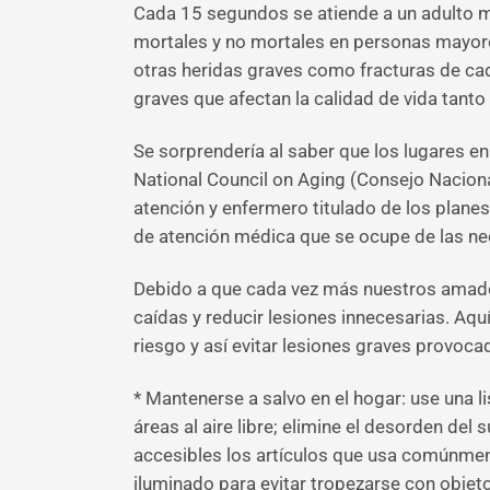
Cada 15 segundos se atiende a un adulto ma
mortales y no mortales en personas mayore
otras heridas graves como fracturas de ca
graves que afectan la calidad de vida tant
Se sorprendería al saber que los lugares en
National Council on Aging (Consejo Nacion
atención y enfermero titulado de los plane
de atención médica que se ocupe de las nece
Debido a que cada vez más nuestros amado
caídas y reducir lesiones innecesarias. Aq
riesgo y así evitar lesiones graves provoca
* Mantenerse a salvo en el hogar: use una l
áreas al aire libre; elimine el desorden de
accesibles los artículos que usa comúnment
iluminado para evitar tropezarse con objetos