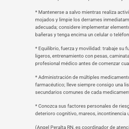
* Mantenerse a salvo mientras realiza acti
mojados y limpie los derrames inmediatame
adecuada; considere implementar elementos
bañeras y tenga encima un celular o teléfono
* Equilibrio, fuerza y movilidad: trabaje su
ligeros, entrenamiento con pesas, caminatas
profesional médico antes de comenzar cualq
* Administración de múltiples medicamento
farmacéutico; lleve siempre consigo una l
secundarios comunes de cada medicamento
* Conozca sus factores personales de riesgo
deterioro cognitivo, mareos, incontinencia 
(Angel Peralta RN, es coordinador de aten