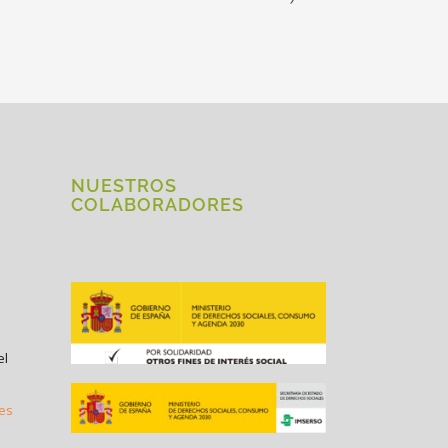
NUESTROS
COLABORADORES
el
.es