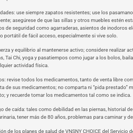
vidades: use siempre zapatos resistentes; use los pasamanos
nte; asegúrese de que las sillas y otros muebles estén est
 de seguridad como agarraderas, asientos de inodoros ele
 portátil de fácil acceso, especialmente si vive solo.
 fuerza y equilibrio al mantenerse activo; considere realizar
, Tai Chi, yoga y pasatiempos como jugar a los bolos, bailar 
uier actividad física.
s: revise todos los medicamentos, tanto de venta libre co
ista de sus medicamentos; no comparta ni “pida prestado”
; y recuerde tomar los medicamentos tal como se indica.
 de caída: tales como debilidad en las piernas, historial de
urinaria, tener más de 80 años, problemas para caminar y de 
ción de los planes de salud de VNSNY CHOICE del Servicio d