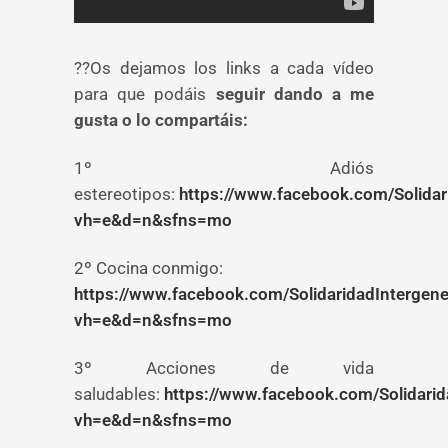
??Os dejamos
los links a cada vídeo
para que podáis
seguir dando a me
gusta o lo compartáis:
1º Adiós
estereotipos:
https://www.facebook.com/Solida
vh=e&d=n&sfns=mo
2º Cocina conmigo:
https://www.facebook.com/SolidaridadInterge
vh=e&d=n&sfns=mo
3º Acciones de vida
saludables:
https://www.facebook.com/Solidari
vh=e&d=n&sfns=mo