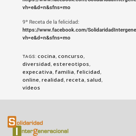
vh=e&d=n&sfns=mo
9º Receta de la felicidad:
https://www.facebook.com/SolidaridadInterge
vh=e&d=n&sfns=mo
cocina
,
concurso
,
TAGS:
diversidad
,
estereotipos
,
expecativa
,
familia
,
felicidad
,
online
,
realidad
,
receta
,
salud
,
vídeos