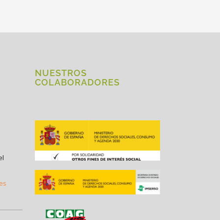
NUESTROS
COLABORADORES
el
.es