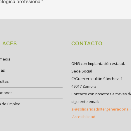
lógica profesional”.
LACES
CONTACTO
imedia
ONG con Implantación estatal.
ias
Sede Social
C/Guerrero Julián Sánchez, 1
ultas
49017 Zamora
aciones
Contacte con nosotros a través d
siguiente email:
a de Empleo
si@solidaridadintergeneracional
Accesibilidad