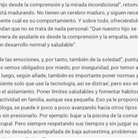
hijo desde la comprensión y la mirada incondicional”, reto
está madurando. No tienen un cerebro maduro, y siguen nece
mente cuál es su comportamiento. Y sobre todo, ofreciéndol
dan que no se trata de nada personal: “Que nuestro hijo se 
anera de ayudarle es desde la comprensión y la empatía, en
un desarrollo normal y saludable”.
e las emociones, y, por tanto, también de la soledad”, punt
os vemos obligados por miedo, por inseguridad, por temor a
Y luego, según añade, también es importante poner normas y
nte solo que use la tecnología, así se distrae’, pero eso en 
el aislamiento. Poner límites saludables y fomentar hábitos
 actividad en familia, aunque sea pequeña. Eso ya le propor
icóloga, se puede ir poco a poco avanzando hacia otros tip
s sin presionarlo. Por ejemplo: bajar a la piscina de la co
grupal. Pero siempre respetando sus tiempos y sin juzgar sus 
d no deseada acompañada de baja autoestima, problemas so