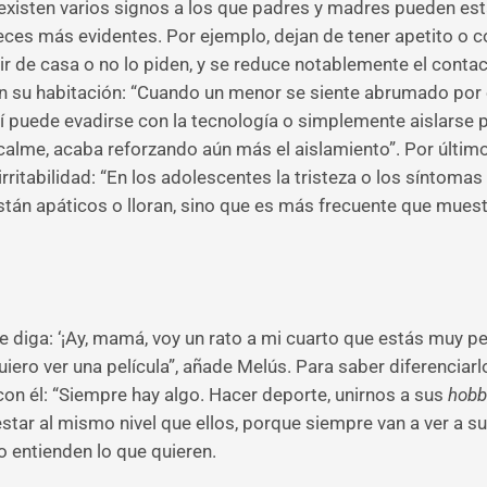
existen varios signos a los que padres y madres pueden est
veces más evidentes. Por ejemplo, dejan de tener apetito
alir de casa o no lo piden, y se reduce notablemente el conta
n su habitación: “Cuando un menor se siente abrumado por
Allí puede evadirse con la tecnología o simplemente aislars
le calme, acaba reforzando aún más el aislamiento”. Por últi
irritabilidad: “En los adolescentes la tristeza o los síntom
tán apáticos o lloran, sino que es más frecuente que muest
diga: ‘¡Ay, mamá, voy un rato a mi cuarto que estás muy pes
ro ver una película”, añade Melús. Para saber diferenciarlo
con él: “Siempre hay algo. Hacer deporte, unirnos a sus
hobb
 estar al mismo nivel que ellos, porque siempre van a ver a
 entienden lo que quieren.