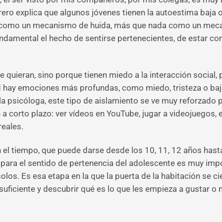
ro explica que algunos jóvenes tienen la autoestima baja o
n como un mecanismo de huida, más que nada como un mecani
ndamental el hecho de sentirse pertenecientes, de estar con s
 quieran, sino porque tienen miedo a la interacción social,
idad hay emociones más profundas, como miedo, tristeza o ba
psicóloga, este tipo de aislamiento se ve muy reforzado po
 a corto plazo: ver vídeos en YouTube, jugar a videojuegos, 
reales.
el tiempo, que puede darse desde los 10, 11, 12 años hasta l
ara el sentido de pertenencia del adolescente es muy impo
os. Es esa etapa en la que la puerta de la habitación se ci
uficiente y descubrir qué es lo que les empieza a gustar o 