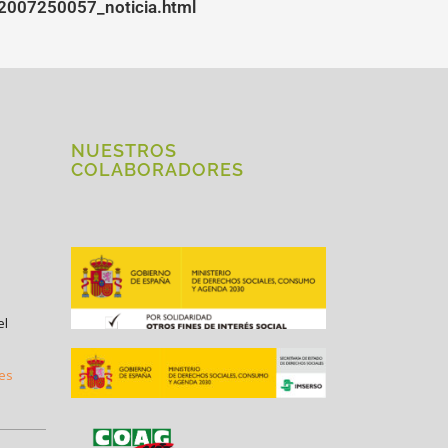
02007250057_noticia.html
NUESTROS
COLABORADORES
el
.es