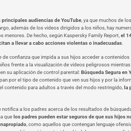
as principales audiencias de YouTube
, ya que muchos de lo
argo, además de los videos dirigidos a los niños, hay num
os menores. De hecho, según Kaspersky Family Report,
el 1
itan a llevar a cabo acciones violentas o inadecuadas
.
e de confianza que impida a sus hijos acceder a contenidos p
 niños frente a la visualización de vídeos peligrosos mientr
 en su aplicación de control parental:
Búsqueda Segura en 
pan por el tipo de contenido que ven sus hijos y por la i
el contenido para adultos a través del modo restringido,
la 
notifica a los padres acerca de los resultados de búsqueda
ca que
los padres pueden estar seguros de que sus hijos 
inapropiado
, como aquellos que contengan lenguaje ofensiv