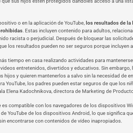
e que sus hijos estén protegidos dándoles acceso a una lis
positivo o en la aplicación de YouTube,
los resultados de la
prohibidas
. Estas incluyen contenido para adultos, relaciona
ido racista o perjudicial. Después de bloquear las solicit
a que los resultados pueden no ser seguros porque incluyen
más tiempo en casa realizando actividades para mantenerse
videos entretenidos, divertidos y educativos. Sin embargo,
 hijos y quieren mantenerlos a salvo sin la necesidad de e
ara YouTube, los padres pueden estar seguros de que los n
ñala Elena Kadochnikova, directora de Marketing de Product
 es compatible con los navegadores de los dispositivos Wi
l de YouTube de los dispositivos Android, lo que significa 
 sin encontrarse con contenidos de vídeo inapropiados.