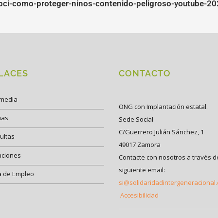
/abci-como-proteger-ninos-contenido-peligroso-youtube-2
LACES
CONTACTO
imedia
ONG con Implantación estatal.
ias
Sede Social
C/Guerrero Julián Sánchez, 1
ultas
49017 Zamora
aciones
Contacte con nosotros a través d
siguiente email:
a de Empleo
si@solidaridadintergeneracional
Accesibilidad