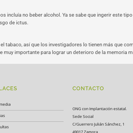
os incluía no beber alcohol. Ya se sabe que ingerir este tip
sgo de ictus.
 el tabaco, así que los investigadores lo tienen más que c
 muy importante para lograr un deterioro de la memoria má
LACES
CONTACTO
imedia
ONG con Implantación estatal.
ias
Sede Social
C/Guerrero Julián Sánchez, 1
ultas
49017 Zamora