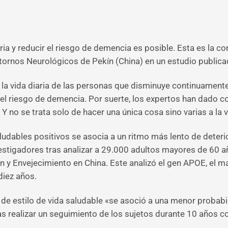
ria y reducir el riesgo de demencia es posible. Esta es la c
stornos Neurológicos de Pekín (China) en un estudio public
a vida diaria de las personas que disminuye continuamente c
 el riesgo de demencia. Por suerte, los expertos han dado c
Y no se trata solo de hacer una única cosa sino varias a la v
dables positivos se asocia a un ritmo más lento de deteri
estigadores tras analizar a 29.000 adultos mayores de 60 a
 y Envejecimiento en China. Este analizó el gen APOE, el m
diez años.
 de estilo de vida saludable «se asoció a una menor probabi
ras realizar un seguimiento de los sujetos durante 10 años c