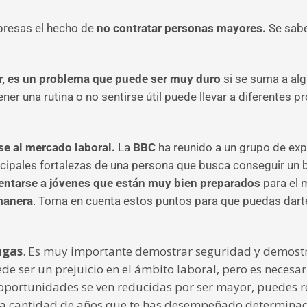
presas el hecho de
no contratar personas mayores.
Se sabe
.
r, es un problema que puede ser muy duro
si se suma a al
ner una rutina o no sentirse útil puede llevar a diferentes
se al mercado laboral.
La
BBC
ha reunido a un grupo de exp
incipales fortalezas de una persona que busca conseguir un
rentarse a jóvenes que están muy bien preparados
para el 
 manera
. Toma en cuenta estos puntos para que puedas darte
ngas
. Es muy importante demostrar seguridad y demostr
de ser un prejuicio en el ámbito laboral, pero es necesa
s oportunidades se ven reducidas por ser mayor, puedes r
 la cantidad de años que te has desempeñado determinad