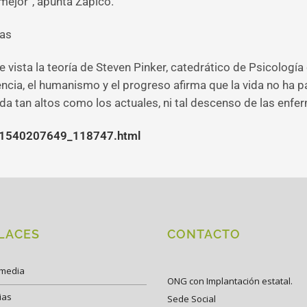
mejor”, apunta Zapico.
tas
vista la teoría de Steven Pinker, catedrático de Psicología 
ciencia, el humanismo y el progreso afirma que la vida no ha
da tan altos como los actuales, ni tal descenso de las enf
a/1540207649_118747.html
LACES
CONTACTO
imedia
ONG con Implantación estatal.
ias
Sede Social