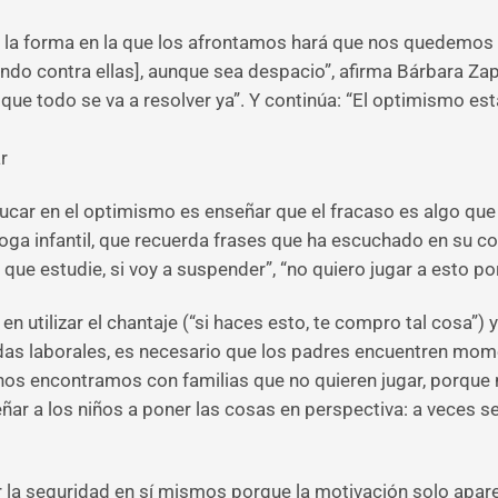
o la forma en la que los afrontamos hará que nos quedemo
ndo contra ellas], aunque sea despacio”, afirma Bárbara Zapi
r que todo se va a resolver ya”. Y continúa: “El optimismo e
r
ducar en el optimismo es enseñar que el fracaso es algo que f
oga infantil, que recuerda frases que ha escuchado en su co
a que estudie, si voy a suspender”, “no quiero jugar a esto p
 utilizar el chantaje (“si haces esto, te compro tal cosa”) y
das laborales, es necesario que los padres encuentren mo
a nos encontramos con familias que no quieren jugar, porque
ar a los niños a poner las cosas en perspectiva: a veces se
 la seguridad en sí mismos porque la motivación solo apar