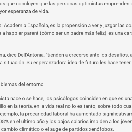
dios que concluyen que las personas optimistas emprenden c
yor esperanza de vida.
eal Academia Española, es la propensión a ver y juzgar las 
e a happier parent (cómo ser un padre más feliz), es una ca
, dice Dell’Antonia, “tienden a crecerse ante los desafíos, a
 situación. Su esperanzadora idea de futuro les hace tener s
roblemas del entorno
imista nace o se hace, los psicólogos coinciden en que es u
lo en la teoría, en la vida real no lo es tanto, sobre todo c
ejemplo, la precariedad laboral ha aumentado significativam
08% en el último año y los bajos salarios impiden a los jóven
l cambio climático o el auge de partidos xenófobos.