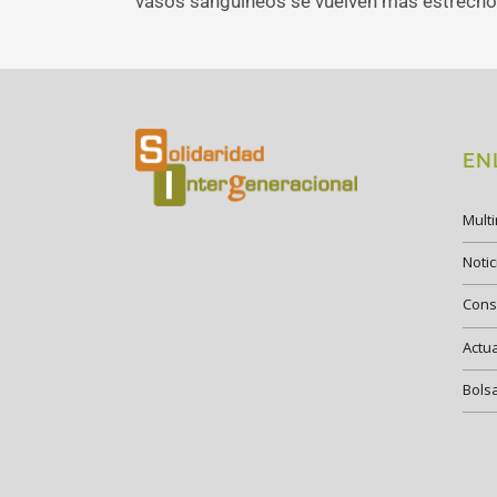
vasos sanguíneos se vuelven más estrecho
EN
Mult
Notic
Cons
Actu
Bols