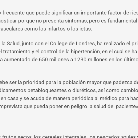
y frecuente que puede significar un importante factor de ri
gnosticar porque no presenta síntomas, pero es fundamental 
asculares como los infartos o los ictus.
la Salud, junto con el College de Londres, ha realizado el p
 el tratamiento y el control de la hipertensión, en el cual s
ha aumentado de 650 millones a 1280 millones en los últimos
debe ser la prioridad para la población mayor que padezca d
amentos betabloqueantes o diuréticos, así como cambios en
n en casa y se acuda de manera periódica al médico para ha
imprevista que pueda poner en peligro la salud del paciente
s frutos secos, los cereales integrales, los pescados azules 