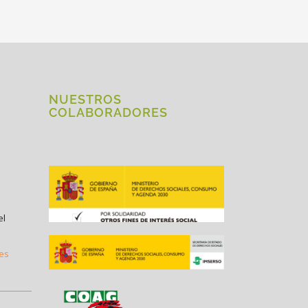
NUESTROS
COLABORADORES
el
.es