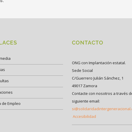
s.
LACES
CONTACTO
imedia
ONG con Implantación estatal.
ias
Sede Social
C/Guerrero Julián Sánchez, 1
ultas
49017 Zamora
aciones
Contacte con nosotros a través d
siguiente email:
a de Empleo
si@solidaridadintergeneracional
Accesibilidad