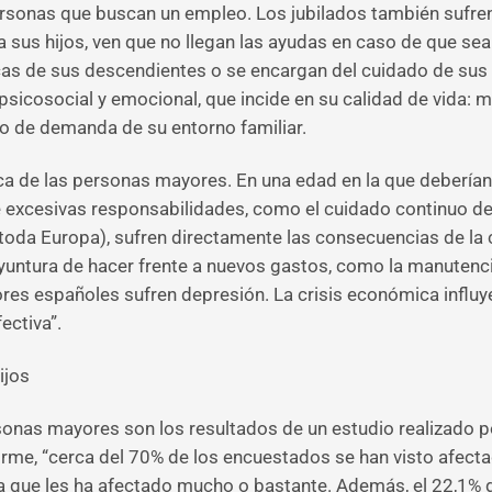
ersonas que buscan un empleo. Los jubilados también sufren
a sus hijos, ven que no llegan las ayudas en caso de que se
ecas de sus descendientes o se encargan del cuidado de sus 
psicosocial y emocional, que incide en su calidad de vida:
o de demanda de su entorno familiar.
ísica de las personas mayores. En una edad en la que debería
 excesivas responsabilidades, como el cuidado continuo de 
 toda Europa), sufren directamente las consecuencias de la 
oyuntura de hacer frente a nuevos gastos, como la manutenc
ores españoles sufren depresión. La crisis económica influ
ectiva”.
ijos
rsonas mayores son los resultados de un estudio realizado p
orme, “cerca del 70% de los encuestados se han visto afecta
 que les ha afectado mucho o bastante. Además, el 22,1% de