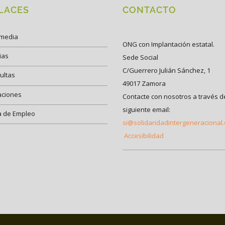
LACES
CONTACTO
imedia
ONG con Implantación estatal.
ias
Sede Social
C/Guerrero Julián Sánchez, 1
ultas
49017 Zamora
aciones
Contacte con nosotros a través d
siguiente email:
a de Empleo
si@solidaridadintergeneracional
Accesibilidad