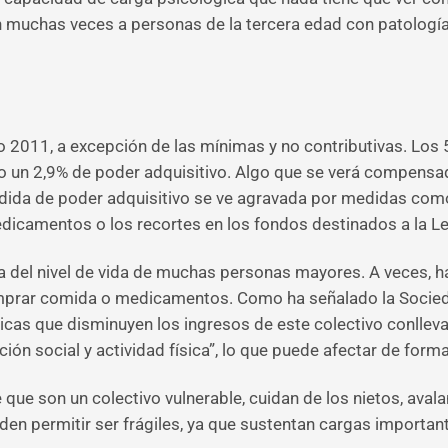
ratan muchas veces a personas de la tercera edad con patolog
o 2011, a excepción de las mínimas y no contributivas. Los
o un 2,9% de poder adquisitivo. Algo que se verá compensad
ida de poder adquisitivo se ve agravada por medidas como la
dicamentos o los recortes en los fondos destinados a la L
aja del nivel de vida de muchas personas mayores. A veces, h
omprar comida o medicamentos. Como ha señalado la Socied
ticas que disminuyen los ingresos de este colectivo conlleva
ión social y actividad física”, lo que puede afectar de for
e que son un colectivo vulnerable, cuidan de los nietos, a
eden permitir ser frágiles, ya que sustentan cargas importa