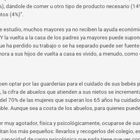
0%), dándole de comer u otro tipo de producto necesario (1
tos (4%)”.
 estudio, muchos mayores ya no reciben la ayuda económica 
Y la vuelta a la casa de los padres ya mayores puede supon
 que ha perdido su trabajo o se ha separado puede ser fuent
ora a sus hijos de vuelta a casa es vivido, a menudo, como 
n optar por las guarderías para el cuidado de sus bebés pues
 la cifra de abuelos que atienden a sus nietos se increment
el 70% de las mujeres que superan los 65 años ha cuidado o
ble. Aunque sea a costa de los abuelos, para quienes pue
r muy agotador, física y psicológicamente, ocuparse de su
an los más pequeños: llevarlos y recogerlos del colegio, est
 capacidad de carga psicológica que nada tiene que ver con