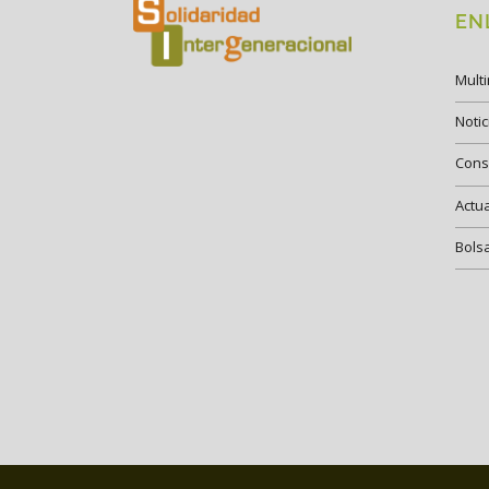
EN
Mult
Notic
Cons
Actu
Bols