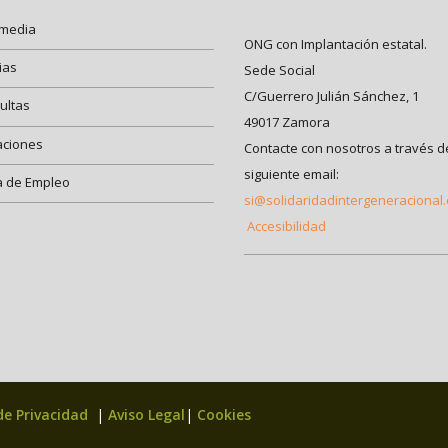
imedia
ONG con Implantación estatal.
ias
Sede Social
C/Guerrero Julián Sánchez, 1
ultas
49017 Zamora
aciones
Contacte con nosotros a través d
siguiente email:
a de Empleo
si@solidaridadintergeneracional
Accesibilidad
 de Privacidad
|
Aviso Legal
|
Cookies