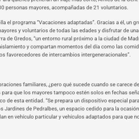
n 30 personas mayores, acompañadas de 21 voluntarios.
lla el programa “Vacaciones adaptadas”. Gracias a él, un 
 mayores y voluntarios de todas las edades y disfrutar de u
ra de Gredos, “un entorno rural próximo a la ciudad de Madri
u aislamiento y compartan momentos del día como las comid
s favorecedores de intercambios intergeneracionales”.
braciones familiares, ¿pero qué sucede cuando se carece de e
 para que los mayores tampoco estén solos en fechas señala
co de esta entidad. “Se prepara un dispositivo especial pa
os Jardines de Pedralbes, un espacio cedido para la ocasión
an en vehículo particular y vehículos adaptados para que no