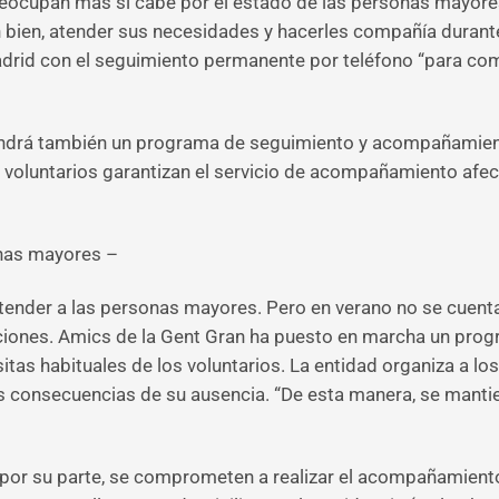
reocupan más si cabe por el estado de las personas mayores 
 bien, atender sus necesidades y hacerles compañía durante 
rid con el seguimiento permanente por teléfono “para com
endrá también un programa de seguimiento y acompañamient
voluntarios garantizan el servicio de acompañamiento afecti
onas mayores –
atender a las personas mayores. Pero en verano no se cuent
iones. Amics de la Gent Gran ha puesto en marcha un progr
sitas habituales de los voluntarios. La entidad organiza a l
as consecuencias de su ausencia. “De esta manera, se manti
 por su parte, se comprometen a realizar el acompañamient