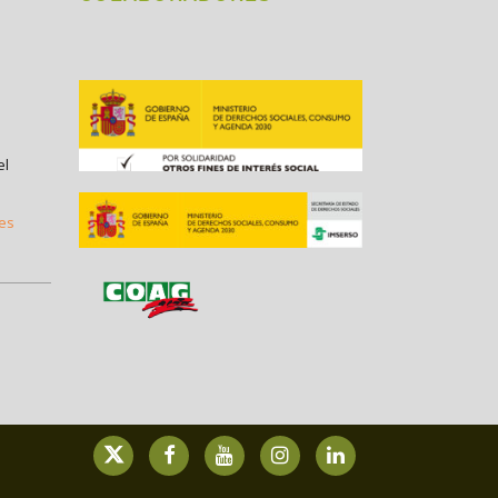
el
.es