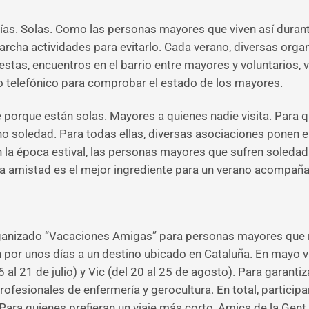
s. Solas. Como las personas mayores que viven así durante 
rcha actividades para evitarlo. Cada verano, diversas org
tas, encuentros en el barrio entre mayores y voluntarios, vis
telefónico para comprobar el estado de los mayores.
orque están solas. Mayores a quienes nadie visita. Para qu
 sino soledad. Para todas ellas, diversas asociaciones po
En la época estival, las personas mayores que sufren soledad
“La amistad es el mejor ingrediente para un verano acompaña
rganizado “Vacaciones Amigas” para personas mayores que r
an por unos días a un destino ubicado en Cataluña. En mayo v
16 al 21 de julio) y Vic (del 20 al 25 de agosto). Para garanti
fesionales de enfermería y gerocultura. En total, partici
Para quienes prefieran un viaje más corto, Amics de la Gent