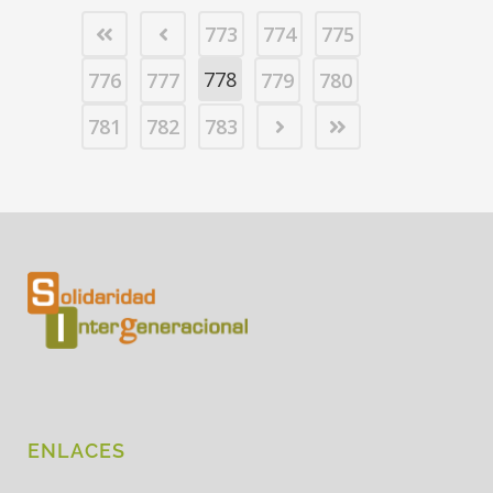
773
774
775
778
776
777
779
780
781
782
783
ENLACES