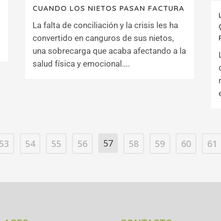
CUANDO LOS NIETOS PASAN FACTURA
La falta de conciliación y la crisis les ha
convertido en canguros de sus nietos,
una sobrecarga que acaba afectando a la
salud física y emocional....
57
53
54
55
56
58
59
60
61