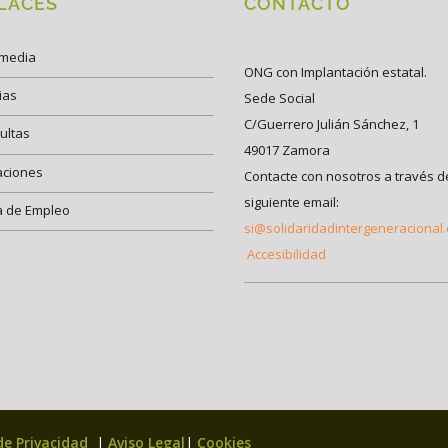
LACES
CONTACTO
imedia
ONG con Implantación estatal.
ias
Sede Social
C/Guerrero Julián Sánchez, 1
ultas
49017 Zamora
aciones
Contacte con nosotros a través d
siguiente email:
a de Empleo
si@solidaridadintergeneracional
Accesibilidad
 de Privacidad
|
Aviso Legal
|
Cookies