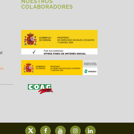
NUESTROS
COLABORADORES
el
.es