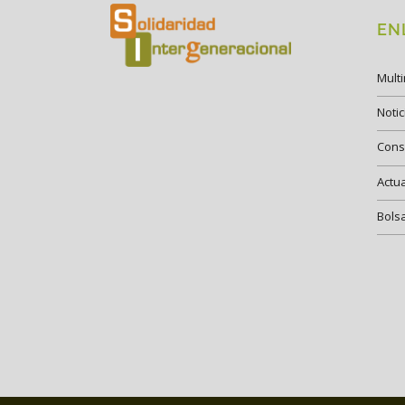
EN
Mult
Notic
Cons
Actu
Bols