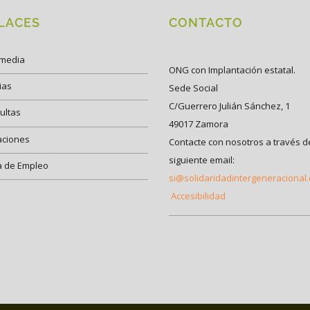
LACES
CONTACTO
imedia
ONG con Implantación estatal.
ias
Sede Social
C/Guerrero Julián Sánchez, 1
ultas
49017 Zamora
aciones
Contacte con nosotros a través d
siguiente email:
a de Empleo
si@solidaridadintergeneracional
Accesibilidad