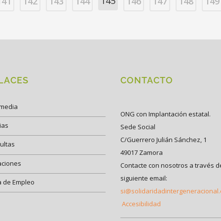
145
141
142
143
144
146
147
148
149
LACES
CONTACTO
imedia
ONG con Implantación estatal.
ias
Sede Social
C/Guerrero Julián Sánchez, 1
ultas
49017 Zamora
aciones
Contacte con nosotros a través d
siguiente email:
a de Empleo
si@solidaridadintergeneracional
Accesibilidad