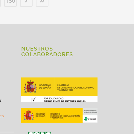
150
NUESTROS
COLABORADORES
el
.es