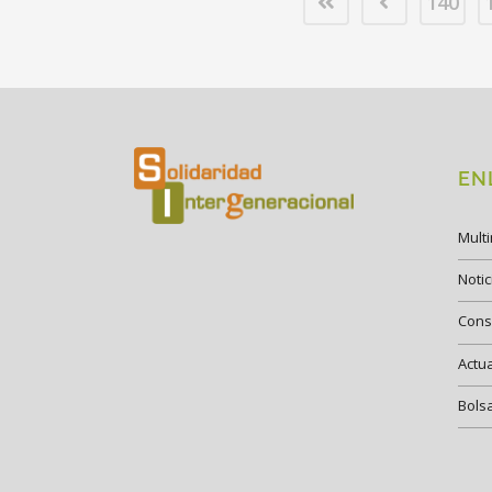
140
EN
Mult
Notic
Cons
Actu
Bols