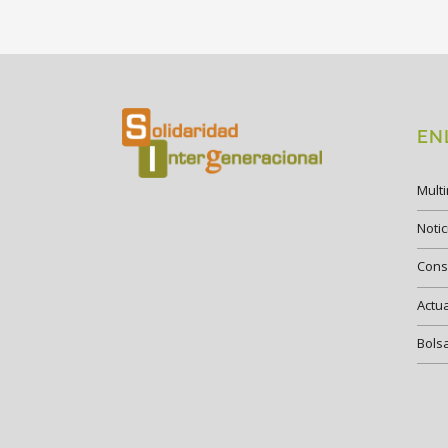
EN
Mult
Notic
Cons
Actu
Bols