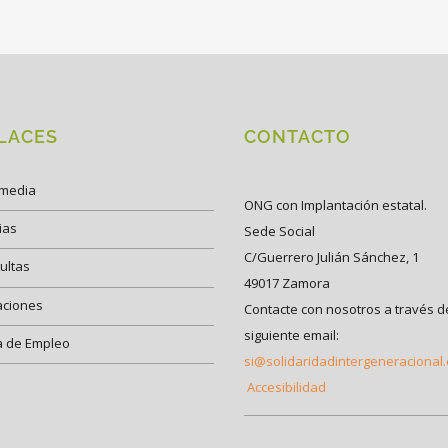
LACES
CONTACTO
imedia
ONG con Implantación estatal.
ias
Sede Social
C/Guerrero Julián Sánchez, 1
ultas
49017 Zamora
aciones
Contacte con nosotros a través d
siguiente email:
a de Empleo
si@solidaridadintergeneracional
Accesibilidad