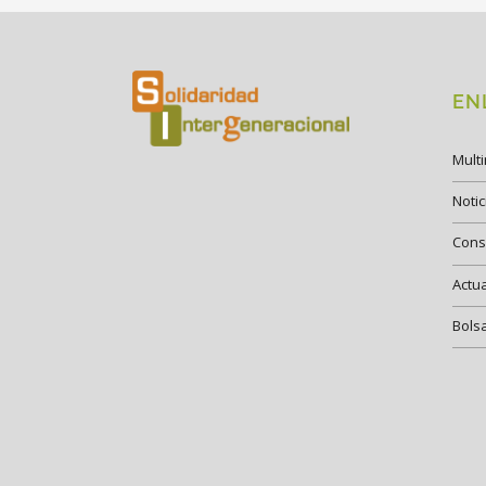
EN
Mult
Notic
Cons
Actu
Bols