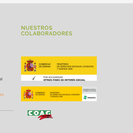
NUESTROS
COLABORADORES
el
.es