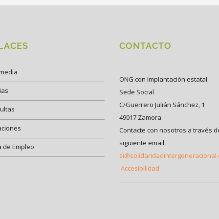
LACES
CONTACTO
imedia
ONG con Implantación estatal.
ias
Sede Social
C/Guerrero Julián Sánchez, 1
ultas
49017 Zamora
aciones
Contacte con nosotros a través d
siguiente email:
a de Empleo
si@solidaridadintergeneracional
Accesibilidad