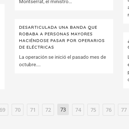
Montserrat, el ministro...
DESARTICULADA UNA BANDA QUE
ROBABA A PERSONAS MAYORES
HACIÉNDOSE PASAR POR OPERARIOS
DE ELÉCTRICAS
La operación se inició el pasado mes de
octubre....
73
69
70
71
72
74
75
76
77