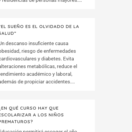
y residencias de personas mayores....
“EL SUEÑO ES EL OLVIDADO DE LA
SALUD”
Un descanso insuficiente causa
obesidad, riesgo de enfermedades
cardiovasculares y diabetes. Evita
alteraciones metabólicas, reduce el
rendimiento académico y laboral,
además de propiciar accidentes....
¿EN QUÉ CURSO HAY QUE
ESCOLARIZAR A LOS NIÑOS
PREMATUROS?
Educación permitirá escoger el año