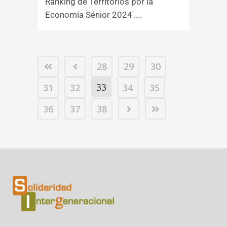
Ranking de Territorios por la
Economía Sénior 2024'....
28
29
30
33
31
32
34
35
36
37
38