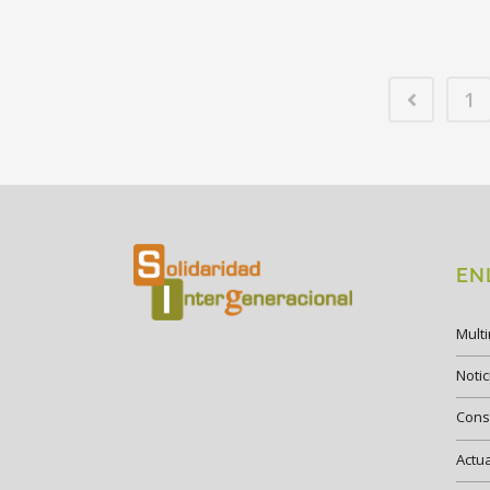
1
EN
Mult
Notic
Cons
Actu