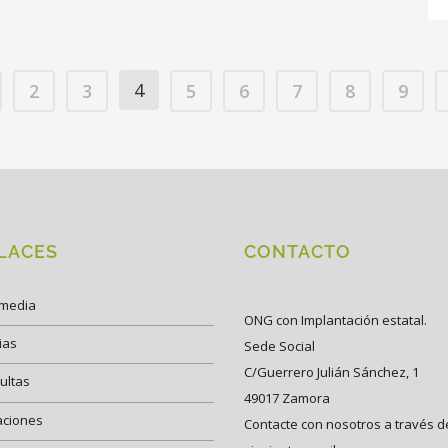
4
2
3
5
6
7
8
9
LACES
CONTACTO
imedia
ONG con Implantación estatal.
ias
Sede Social
C/Guerrero Julián Sánchez, 1
ultas
49017 Zamora
aciones
Contacte con nosotros a través d