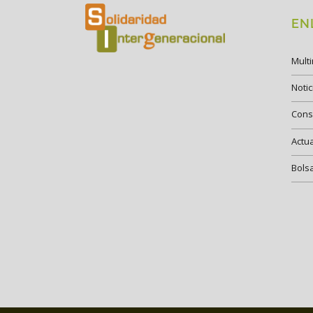
EN
Mult
Notic
Cons
Actu
Bols