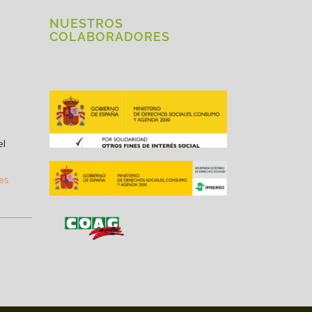
NUESTROS
COLABORADORES
el
.es