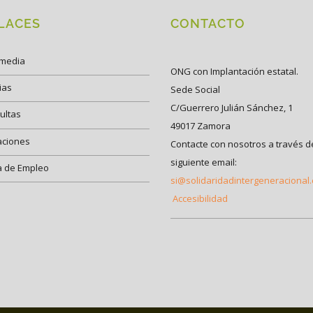
LACES
CONTACTO
imedia
ONG con Implantación estatal.
ias
Sede Social
C/Guerrero Julián Sánchez, 1
ultas
49017 Zamora
aciones
Contacte con nosotros a través d
siguiente email:
a de Empleo
si@solidaridadintergeneracional
Accesibilidad