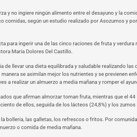
rza y no ingiere ningún alimento entre el desayuno y la com
nco comidas, según un estudio realizado por Asozumos y por
ta para ingerir una de las cinco raciones de fruta y verdur
tora María Dolores Del Castillo.
ia de llevar una dieta equilibrada y saludable realizando l
a manera se asimilan mejor los nutrientes y se previenen e
es a realizar un almuerzo a media mañana y romper el ayuno
dos que afirman almorzar toman fruta, mientras que el 44 p
 ciento de ellos, seguida de los lácteos (24,8%) y los zumos 
a bollería, las galletas, los refrescos o fritos. Por comuni
almuerzo o comida de media mañana.