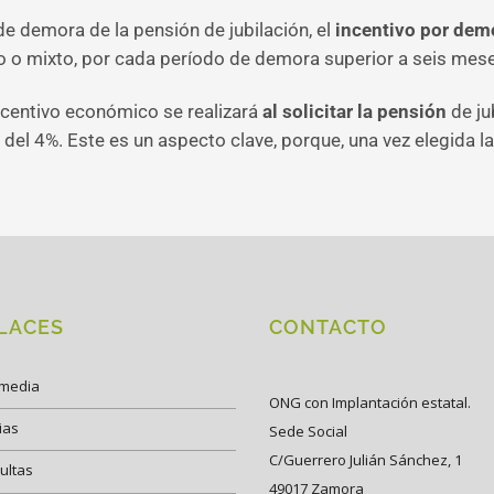
de demora de la pensión de jubilación, el
incentivo por dem
o o mixto, por cada período de demora superior a seis meses
ncentivo económico se realizará
al solicitar la pensión
de ju
el 4%. Este es un aspecto clave, porque, una vez elegida l
LACES
CONTACTO
imedia
ONG con Implantación estatal.
ias
Sede Social
C/Guerrero Julián Sánchez, 1
ultas
49017 Zamora