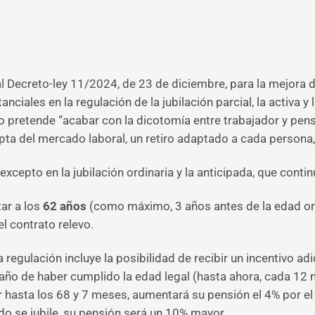
eal Decreto-ley 11/2024, de 23 de diciembre, para la mejora 
ciales en la regulación de la jubilación parcial, la activa
no pretende “acabar con la dicotomía entre trabajador y pens
pta del mercado laboral, un retiro adaptado a cada persona
xcepto en la jubilación ordinaria y la anticipada, que contin
ar a los
62 años
(como máximo, 3 años antes de la edad ordi
l contrato relevo.
a regulación incluye la posibilidad de recibir un incentivo 
año de haber cumplido la edad legal (hasta ahora, cada 12 
ar hasta los 68 y 7 meses, aumentará su pensión el 4% por el
do se jubile, su pensión será un 10% mayor.