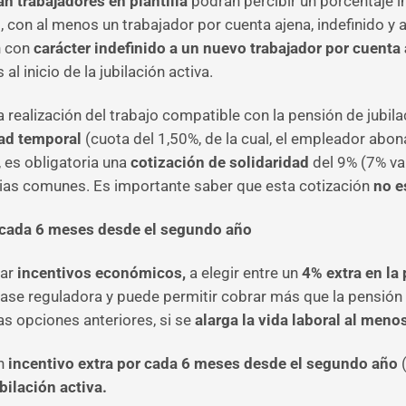
 trabajadores en plantilla
podrán percibir un porcentaje i
, con al menos un trabajador por cuenta ajena, indefinido y
n con
carácter indefinido a un nuevo trabajador por cuenta
l inicio de la jubilación activa.
a realización del trabajo compatible con la pensión de jubi
ad temporal
(cuota del 1,50%, de la cual, el empleador abona
es obligatoria una
cotización de solidaridad
del 9% (7% va
cias comunes. Es importante saber que esta cotización
no e
r cada 6 meses desde el segundo año
rar
incentivos económicos,
a elegir entre un
4% extra en la
 base reguladora y puede permitir cobrar más que la pensió
s opciones anteriores, si se
alarga la vida laboral al meno
n
incentivo extra por cada 6 meses desde el segundo año
(
bilación activa.