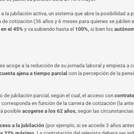
la jubilación activa, un sistema que abre la posibilidad a p
a de cotización (36 años y 6 meses para quienes se jubilen 
 en el 45%
y va subiendo hasta el
100%,
si bien los
autónomo
 se acoge a la reducción de su jornada laboral y empieza a co
 cuenta ajena a tiempo parcial
con la percepción de la pens
 de jubilación parcial, según el cual, el acceso con
contrato
 corresponda en función de la carrera de cotización (la ante
á posible
acogerse a los 62 años,
según las circunstancias
ceso a la jubilación
(por ejemplo, si se accede 3 años antes
o y 33% máximo.
La contratación del relevista deberá ser ind