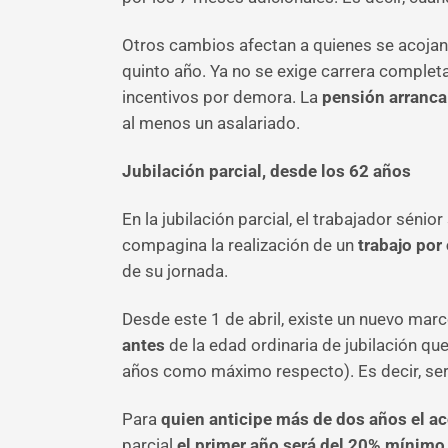
Otros cambios afectan a quienes se acojan a 
quinto año. Ya no se exige carrera complet
incentivos por demora. La
pensión arranca
al menos un asalariado.
Jubilación parcial, desde los 62 años
En la jubilación parcial,
el trabajador sénior
compagina la realización de un
trabajo por
de su jornada.
Desde este 1 de abril, existe un nuevo marco
antes
de la edad ordinaria de jubilación que
años como máximo respecto). Es decir, ser
Para
quien anticipe más de dos años el ac
parcial
el primer año será del 20% mínim