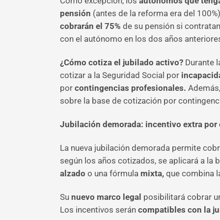
Como excepción, los
autónomos que tengan
pensión
(antes de la reforma era del 100%)
cobrarán el 75%
de su pensión si contrata
con el autónomo en los dos años anteriores a
¿Cómo cotiza el jubilado activo?
Durante l
cotizar a la Seguridad Social por
incapacid
por
contingencias profesionales.
Además, 
sobre la base de cotización por contingen
Jubilación demorada: incentivo extra po
La nueva jubilación demorada permite cob
según los años cotizados, se aplicará a la
alzado
o una fórmula
mixta,
que combina la
Su
nuevo
marco legal
posibilitará cobrar u
Los incentivos serán
compatibles con la ju