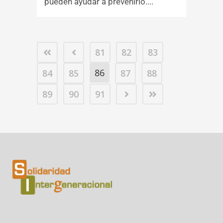
pueden ayudar a prevenirlo....
81
82
83
86
84
85
87
88
89
90
91