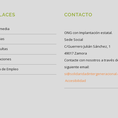
LACES
CONTACTO
imedia
ONG con Implantación estatal.
ias
Sede Social
C/Guerrero Julián Sánchez, 1
ultas
49017 Zamora
aciones
Contacte con nosotros a través d
siguiente email:
a de Empleo
si@solidaridadintergeneracional
Accesibilidad