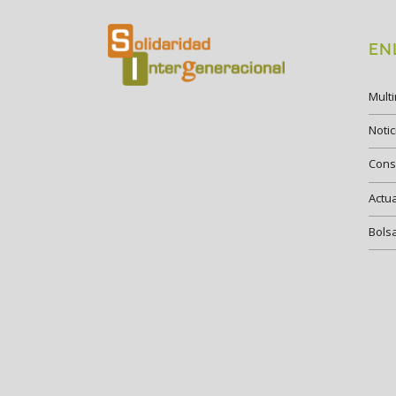
EN
Mult
Notic
Cons
Actu
Bols