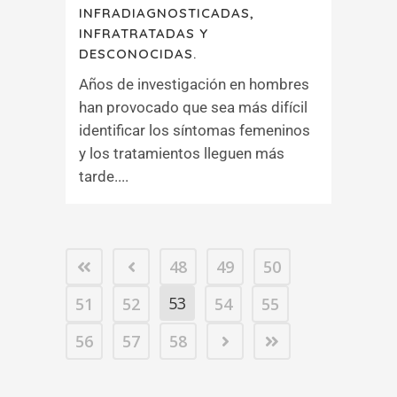
INFRADIAGNOSTICADAS,
INFRATRATADAS Y
DESCONOCIDAS.
Años de investigación en hombres
han provocado que sea más difícil
identificar los síntomas femeninos
y los tratamientos lleguen más
tarde....
48
49
50
53
51
52
54
55
56
57
58