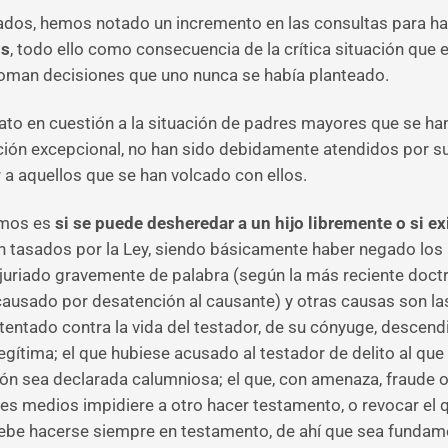
dos, hemos notado un incremento en las consultas para ha
os
, todo ello como consecuencia de la crítica situación qu
 toman decisiones que uno nunca se había planteado.
dato en cuestión a la situación de padres mayores que se han
uación excepcional, no han sido debidamente atendidos por 
 a aquellos que se han volcado con ellos.
imos es
si se puede desheredar a un hijo libremente o si ex
tasados por la Ley, siendo básicamente haber negado los a
juriado gravemente de palabra (según la más reciente doctr
el causado por desatención al causante) y otras causas son la
entado contra la vida del testador, de su cónyuge, descendi
gítima; el que hubiese acusado al testador de delito al que l
ón sea declarada calumniosa; el que, con amenaza, fraude o v
es medios impidiere a otro hacer testamento, o revocar el q
 debe hacerse siempre en testamento, de ahí que sea funda