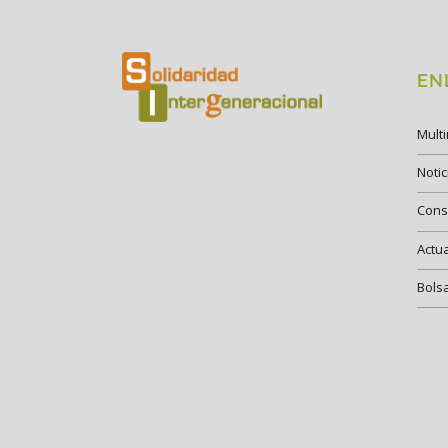
EN
Mult
Notic
Cons
Actu
Bols