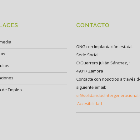
LACES
CONTACTO
imedia
ONG con Implantación estatal.
ias
Sede Social
C/Guerrero Julián Sánchez, 1
ultas
49017 Zamora
aciones
Contacte con nosotros a través d
siguiente email:
a de Empleo
si@solidaridadintergeneracional
Accesibilidad