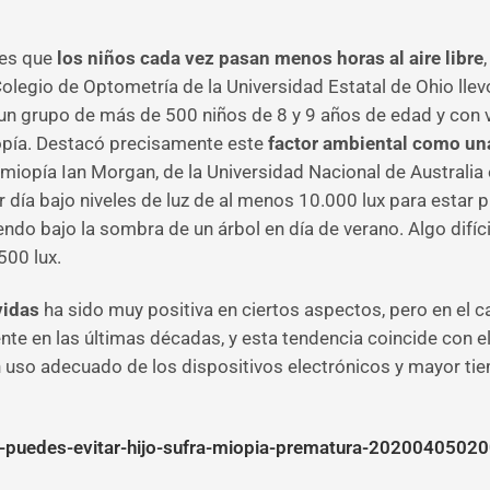
 es que
los niños cada vez pasan menos horas al aire libre
olegio de Optometría de la Universidad Estatal de Ohio llevó
un grupo de más de 500 niños de 8 y 9 años de edad y con vis
opía. Destacó precisamente este
factor ambiental como una
 miopía Ian Morgan, de la Universidad Nacional de Australi
 día bajo niveles de luz de al menos 10.000 lux para estar 
ndo bajo la sombra de un árbol en día de verano. Algo difícil 
500 lux.
vidas
ha sido muy positiva en ciertos aspectos, pero en el c
te en las últimas décadas, y esta tendencia coincide con 
uso adecuado de los dispositivos electrónicos y mayor tiemp
i-puedes-evitar-hijo-sufra-miopia-prematura-20200405020