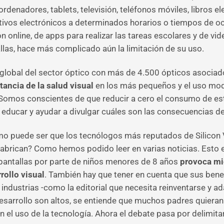
 ordenadores, tablets, televisión, teléfonos móviles, libro
itivos electrónicos a determinados horarios o tiempos de oc
n online, de apps para realizar las tareas escolares y de v
llas, hace más complicado aún la limitación de su uso.
obal del sector óptico con más de 4.500 ópticos asociados
tancia de la salud visual
en los más pequeños y el uso mode
omos conscientes de que reducir a cero el consumo de este
educar y ayudar a divulgar cuáles son las consecuencias d
puede ser que los tecnólogos más reputados de Silicon Va
fabrican? Como hemos podido leer en varias noticias. Esto e
 pantallas por parte de niños menores de 8 años
provoca mi
rollo visual
. También hay que tener en cuenta que sus ben
ndustrias -como la editorial que necesita reinventarse y ada
desarrollo son altos, se entiende que muchos padres quiera
n el uso de la tecnología. Ahora el debate pasa por delimita