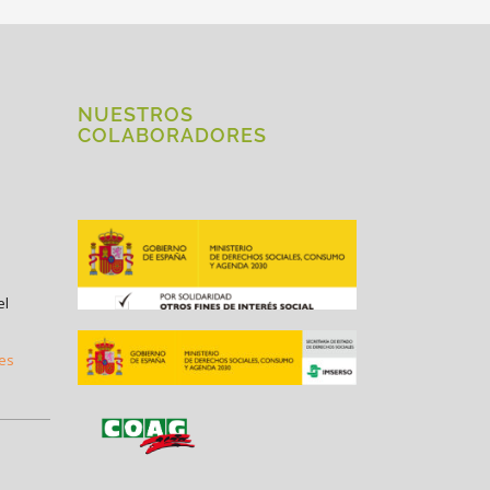
NUESTROS
COLABORADORES
el
.es