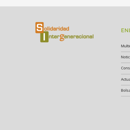
EN
Mult
Notic
Cons
Actu
Bols