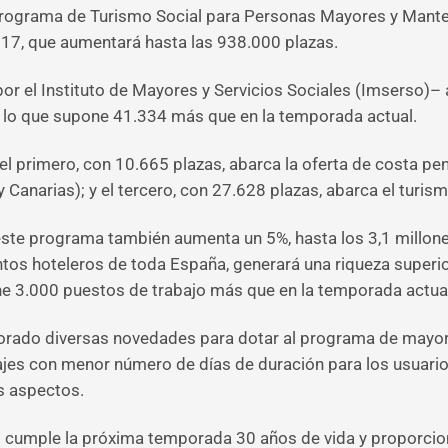
 programa de Turismo Social para Personas Mayores y Mante
7, que aumentará hasta las 938.000 plazas.
or el Instituto de Mayores y Servicios Sociales (Imserso)–
 lo que supone 41.334 más que en la temporada actual.
 el primero, con 10.665 plazas, abarca la oferta de costa pe
 Canarias); y el tercero, con 27.628 plazas, abarca el turismo
este programa también aumenta un 5%, hasta los 3,1 millone
tos hoteleros de toda España, generará una riqueza superio
e 3.000 puestos de trabajo más que en la temporada actua
ado diversas novedades para dotar al programa de mayor dive
iajes con menor número de días de duración para los usuario
os aspectos.
 cumple la próxima temporada 30 años de vida y proporcion