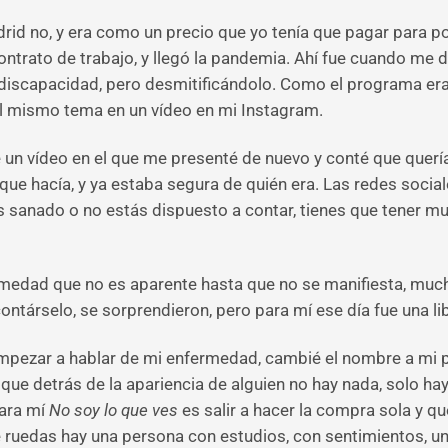
rid no, y era como un precio que yo tenía que pagar para po
ntrato de trabajo, y llegó la pandemia. Ahí fue cuando me di
discapacidad, pero desmitificándolo. Como el programa era 
 el mismo tema en un vídeo en mi Instagram.
e un vídeo en el que me presenté de nuevo y conté que querí
 que hacía, y ya estaba segura de quién era. Las redes soci
 sanado o no estás dispuesto a contar, tienes que tener m
medad que no es aparente hasta que no se manifiesta, much
ontárselo, se sorprendieron, pero para mí ese día fue una li
ezar a hablar de mi enfermedad, cambié el nombre a mi perf
ue detrás de la apariencia de alguien no hay nada, solo hay
ara mí
No soy lo que ves
es salir a hacer la compra sola y 
de ruedas hay una persona con estudios, con sentimientos, un