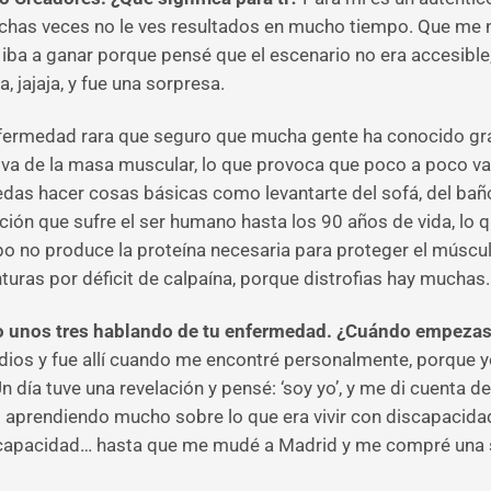
chas veces no le ves resultados en mucho tiempo. Que me no
iba a ganar porque pensé que el escenario no era accesible
 jajaja, y fue una sorpresa.
nfermedad rara que seguro que mucha gente ha conocido graci
iva de la masa muscular, lo que provoca que poco a poco v
das hacer cosas básicas como levantarte del sofá, del bañ
ración que sufre el ser humano hasta los 90 años de vida, lo 
 no produce la proteína necesaria para proteger el músculo
nturas por déficit de calpaína, porque distrofias hay muchas.
o unos tres hablando de tu enfermedad. ¿Cuándo empezast
dios y fue allí cuando me encontré personalmente, porque 
 día tuve una revelación y pensé: ‘soy yo’, y me di cuenta 
fui aprendiendo mucho sobre lo que era vivir con discapacid
scapacidad… hasta que me mudé a Madrid y me compré una s