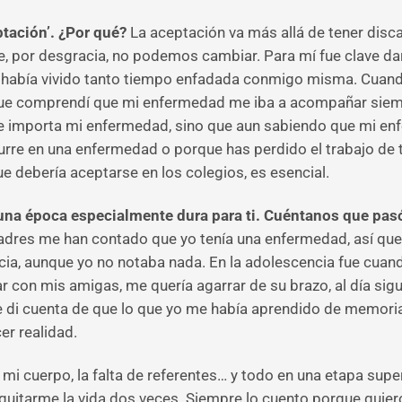
tación’. ¿Por qué?
La aceptación va más allá de tener disc
 por desgracia, no podemos cambiar. Para mí fue clave da
ue había vivido tanto tiempo enfadada conmigo misma. Cuand
 que comprendí que mi enfermedad me iba a acompañar siemp
 importa mi enfermedad, sino que aun sabiendo que mi enf
urre en una enfermedad o porque has perdido el trabajo de 
 debería aceptarse en los colegios, es esencial.
 una época especialmente dura para ti. Cuéntanos que pa
adres me han contado que yo tenía una enfermedad, así que
ncia, aunque yo no notaba nada. En la adolescencia fue cua
con mis amigas, me quería agarrar de su brazo, al día sig
di cuenta de que lo que yo me había aprendido de memoria
er realidad.
n mi cuerpo, la falta de referentes… y todo en una etapa sup
quitarme la vida dos veces. Siempre lo cuento porque quier