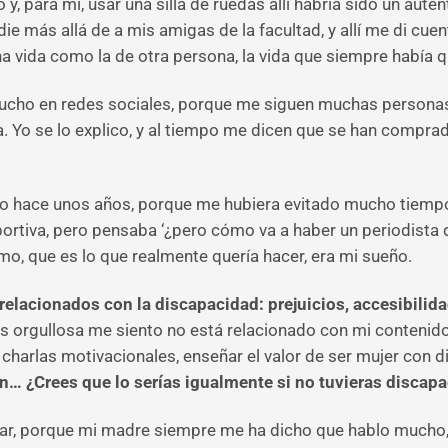
o y, para mí, usar una silla de ruedas allí habría sido un au
ie más allá de a mis amigas de la facultad, y allí me di cuent
na vida como la de otra persona, la vida que siempre había q
mucho en redes sociales, porque me siguen muchas persona
a. Yo se lo explico, y al tiempo me dicen que se han comprad
to hace unos años, porque me hubiera evitado mucho tiempo
rtiva, pero pensaba ‘¿pero cómo va a haber un periodista de
mo, que es lo que realmente quería hacer, era mi sueño.
elacionados con la discapacidad: prejuicios, accesibilid
s orgullosa me siento no está relacionado con mi contenido e
charlas motivacionales, enseñar el valor de ser mujer con
n… ¿Crees que lo serías igualmente si no tuvieras discap
blar, porque mi madre siempre me ha dicho que hablo mucho