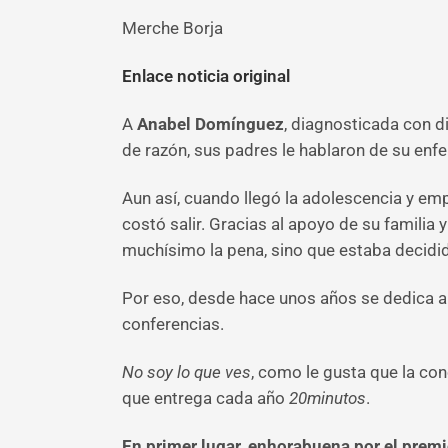
Merche Borja
Enlace noticia original
A
Anabel Domínguez
, diagnosticada con di
de razón, sus padres le hablaron de su enf
Aun así, cuando llegó la adolescencia y em
costó salir. Gracias al apoyo de su familia
muchísimo la pena, sino que estaba decidid
Por eso, desde hace unos años se dedica a d
conferencias.
No soy lo que ves
, como le gusta que la con
que entrega cada año
20minutos
.
En primer lugar, enhorabuena por el premi