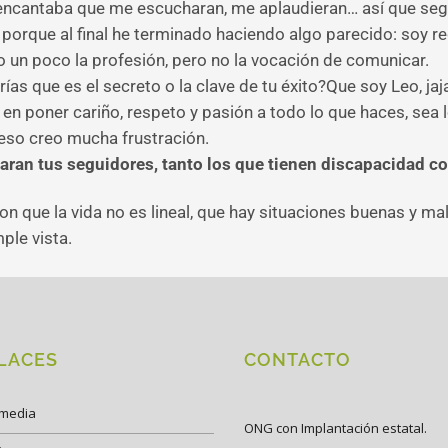
ncantaba que me escucharan, me aplaudieran… así que seg
 porque al final he terminado haciendo algo parecido: soy re
n poco la profesión, pero no la vocación de comunicar.
irías que es el secreto o la clave de tu éxito?Que soy Leo, jaj
en poner cariño, respeto y pasión a todo lo que haces, sea l
eso creo mucha frustración.
aran tus seguidores, tanto los que tienen discapacidad c
n que la vida no es lineal, que hay situaciones buenas y ma
ple vista.
LACES
CONTACTO
imedia
ONG con Implantación estatal.