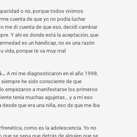
apacidad o no, porque todos vivimos
rme cuenta de que yo no podía luchar
o me di cuenta de que eso, decidí cambiar
re. Y ahí es donde está la aceptación, que
ermedad es un hándicap, no es una razón
tu vida, porque te va muy mal
só…
A mí me diagnosticaron en el año 1998,
 siempre he sido consciente de que
ndo empezaron a manifestarse los primeros
uiente tenía muchas agujetas… y a mí eso
 desde que era una niña, eso de que me iba
erfrenética, como es la adolescencia. Yo no
o que se sepa que detrás de alguien que se