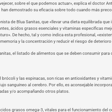
nvejecer, sobre el que podemos actuar», explica el doctor An
ivo han demostrado su eficacia sobre todo cuando más preco
nista de Blua Sanitas, que «llevar una dieta equilibrada que 
antes, ácidos grasos esenciales y vitaminas específicas mejo
turo». De hecho, tal y como indica esta profesional, «exist
 memoria y la concentración y reducir el riesgo de deterioro 
Sanitas, el listado de alimentos que se deben consumir para
l brócoli y las espinacas, son ricas en antioxidantes y vitami
lujo sanguíneo al cerebro. Por ello, es aconsejable incorpora
ladas y/o acompañando otros platos.
n ácidos grasos omega-3, vitales para el funcionamiento del 