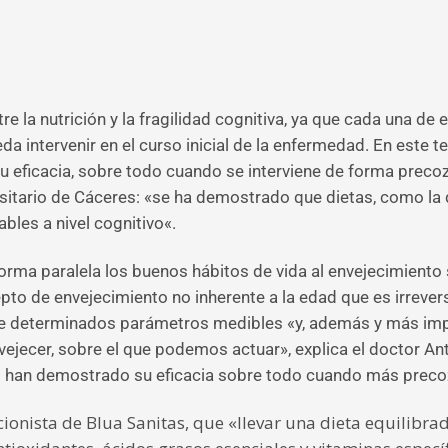
e la nutrición y la fragilidad cognitiva, ya que cada una de 
intervenir en el curso inicial de la enfermedad. En este terr
 eficacia, sobre todo cuando se interviene de forma precoz
rsitario de Cáceres: «se ha demostrado que dietas, como la d
ables a nivel cognitivo«.
orma paralela los buenos hábitos de vida al envejecimiento 
o de envejecimiento no inherente a la edad que es irreversib
ente determinados parámetros medibles «y, además y más im
nvejecer, sobre el que podemos actuar», explica el doctor An
ivo han demostrado su eficacia sobre todo cuando más preco
cionista de Blua Sanitas, que «llevar una dieta equilibra