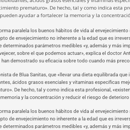
ntioxidantes, ácidos grasos esenciales y vitaminas especí
cimiento prematuro». De hecho, tal y como indica esta pr
 pueden ayudar a fortalecer la memoria y la concentración
orma paralela los buenos hábitos de vida al envejecimiento 
o de envejecimiento no inherente a la edad que es irreversib
ente determinados parámetros medibles «y, además y más im
nvejecer, sobre el que podemos actuar», explica el doctor An
ivo han demostrado su eficacia sobre todo cuando más preco
nista de Blua Sanitas, que «llevar una dieta equilibrada que 
antes, ácidos grasos esenciales y vitaminas específicas mejo
turo». De hecho, tal y como indica esta profesional, «exist
 memoria y la concentración y reducir el riesgo de deterioro 
orma paralela los buenos hábitos de vida al envejecimiento 
o de envejecimiento no inherente a la edad que es irreversib
ente determinados parámetros medibles «y, además y más im