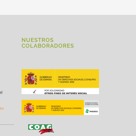
NUESTROS
COLABORADORES
el
.es