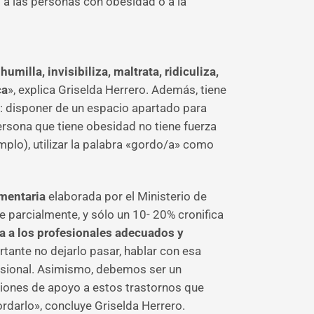
o a las personas con obesidad o a la
umilla, invisibiliza, maltrata, ridiculiza,
ca
», explica Griselda Herrero. Además, tiene
: disponer de un espacio apartado para
ersona que tiene obesidad no tiene fuerza
plo), utilizar la palabra «gordo/a» como
imentaria
elaborada por el Ministerio de
 parcialmente, y sólo un 10- 20% cronifica
a a los profesionales adecuados y
ante no dejarlo pasar, hablar con esa
sional. Asimismo, debemos ser un
ciones de apoyo a estos trastornos que
rdarlo», concluye Griselda Herrero.