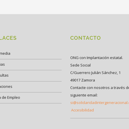
LACES
CONTACTO
imedia
ONG con Implantación estatal.
ias
Sede Social
C/Guerrero Julián Sánchez, 1
ultas
49017 Zamora
aciones
Contacte con nosotros a través d
siguiente email:
a de Empleo
si@solidaridadintergeneracional
Accesibilidad