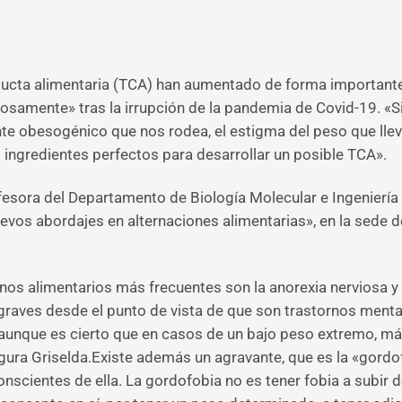
nducta alimentaria (TCA) han aumentado de forma importante
tosamente» tras la irrupción de la pandemia de Covid-19. «
nte obesogénico que nos rodea, el estigma del peso que lle
 ingredientes perfectos para desarrollar un posible TCA».
ofesora del Departamento de Biología Molecular e Ingeniería
uevos abordajes en alternaciones alimentarias», en la sede d
nos alimentarios más frecuentes son la anorexia nerviosa y 
raves desde el punto de vista de que son trastornos menta
aunque es cierto que en casos de un bajo peso extremo, má
egura Griselda.Existe además un agravante, que es la «gordo
scientes de ella. La gordofobia no es tener fobia a subir d