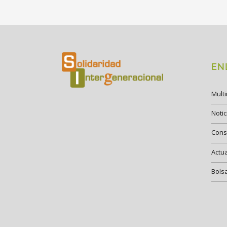
EN
Mult
Notic
Cons
Actu
Bols