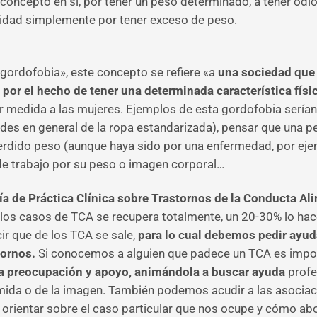
 concepto en sí, por tener un peso determinado, a tener odi
sidad simplemente por tener exceso de peso.
gordofobia», este concepto se refiere «a
una sociedad que h
 por el hecho de tener una determinada característica físi
r medida a las mujeres. Ejemplos de esta gordofobia serían
ndes en general de la ropa estandarizada), pensar que una p
perdido peso (aunque haya sido por una enfermedad, por ejem
 de trabajo por su peso o imagen corporal…
ía de Práctica Clínica sobre Trastornos de la Conducta Al
os casos de TCA se recupera totalmente, un 20-30% lo hace
ir que de los TCA se sale,
para lo cual debemos pedir ayud
tornos.
Si conocemos a alguien que padece un TCA es import
a preocupación y apoyo, animándola a buscar ayuda
profe
comida o de la imagen. También podemos acudir a las asocia
 orientar sobre el caso particular que nos ocupe y cómo abo