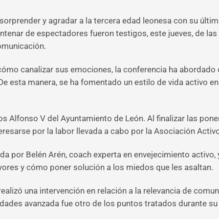
 sorprender y agradar a la tercera edad leonesa con su últim
ntenar de espectadores fueron testigos, este jueves, de la
comunicación.
 cómo canalizar sus emociones, la conferencia ha abordado 
o. De esta manera, se ha fomentado un estilo de vida activo
tos Alfonso V del Ayuntamiento de León. Al finalizar las pon
resarse por la labor llevada a cabo por la Asociación Activo
a por Belén Arén, coach experta en envejecimiento activo, y 
yores y cómo poner solución a los miedos que les asaltan.
o realizó una intervención en relación a la relevancia de com
dades avanzada fue otro de los puntos tratados durante su 