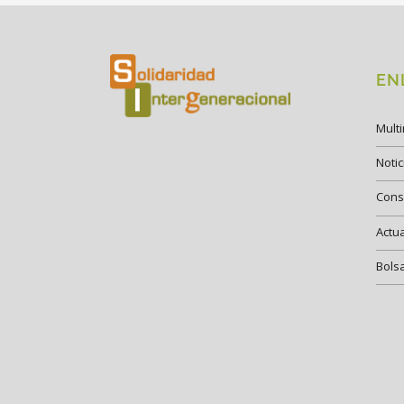
EN
Mult
Notic
Cons
Actu
Bols