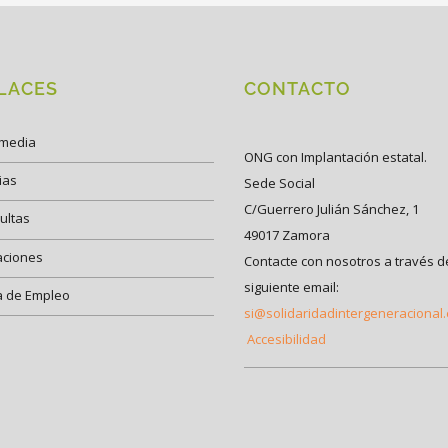
LACES
CONTACTO
imedia
ONG con Implantación estatal.
ias
Sede Social
C/Guerrero Julián Sánchez, 1
ultas
49017 Zamora
aciones
Contacte con nosotros a través d
siguiente email:
a de Empleo
si@solidaridadintergeneracional
Accesibilidad