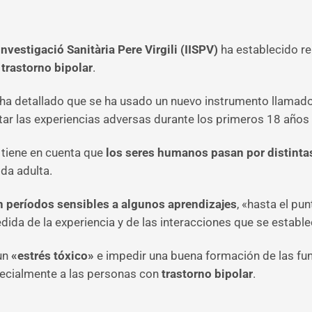
’Investigació Sanitària Pere Virgili (IISPV)
ha establecido re
trastorno bipolar
.
 ha detallado que se ha usado un nuevo instrumento llamado
tar las experiencias adversas durante los primeros 18 años 
e tiene en cuenta que
los seres humanos pasan por distinta
ida adulta.
 períodos sensibles a algunos aprendizajes
, «hasta el pu
ida de la experiencia y de las interacciones que se estable
 un
«estrés tóxico»
e impedir una buena formación de las fu
pecialmente a las personas con
trastorno bipolar
.