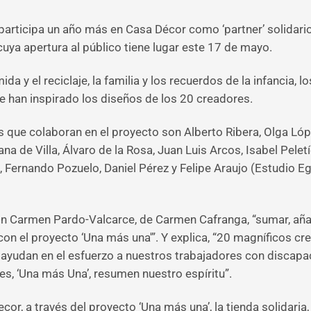
articipa un año más en Casa Décor como ‘partner’ solidari
 cuya apertura al público tiene lugar este 17 de mayo.
 y el reciclaje, la familia y los recuerdos de la infancia, lo
 han inspirado los diseños de los 20 creadores.
 que colaboran en el proyecto son Alberto Ribera, Olga Lóp
 de Villa, Álvaro de la Rosa, Juan Luis Arcos, Isabel Peletí
 Fernando Pozuelo, Daniel Pérez y Felipe Araujo (Estudio Eg
ón Carmen Pardo-Valcarce, de Carmen Cafranga, “sumar, añad
n el proyecto ‘Una más una'”. Y explica, “20 magníficos 
y ayudan en el esfuerzo a nuestros trabajadores con discapa
es, ‘Una más Una’, resumen nuestro espíritu”.
r, a través del proyecto ‘Una más una’, la tienda solidaria, 