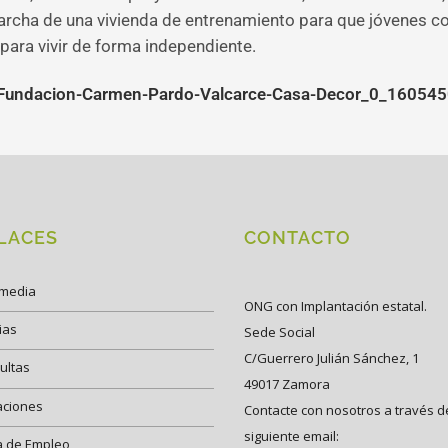
marcha de una vivienda de entrenamiento para que jóvenes co
para vivir de forma independiente.
d/Fundacion-Carmen-Pardo-Valcarce-Casa-Decor_0_16054
LACES
CONTACTO
imedia
ONG con Implantación estatal.
ias
Sede Social
C/Guerrero Julián Sánchez, 1
ultas
49017 Zamora
aciones
Contacte con nosotros a través d
siguiente email:
a de Empleo