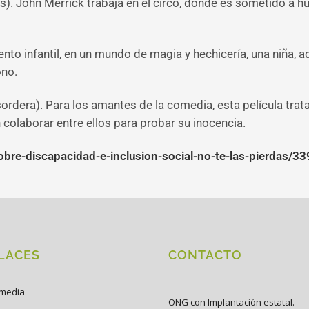
s). John Merrick trabaja en el circo, donde es sometido a 
nto infantil, en un mundo de magia y hechicería, una niña, a
ono.
sordera). Para los amantes de la comedia, esta película tra
olaborar entre ellos para probar su inocencia.
obre-discapacidad-e-inclusion-social-no-te-las-pierdas/3
LACES
CONTACTO
imedia
ONG con Implantación estatal.