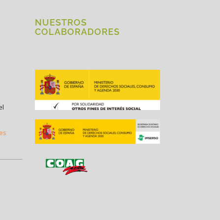
NUESTROS
COLABORADORES
el
.es