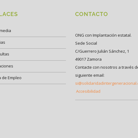
LACES
CONTACTO
imedia
ONG con Implantación estatal.
ias
Sede Social
C/Guerrero Julián Sánchez, 1
ultas
49017 Zamora
aciones
Contacte con nosotros a través d
siguiente email:
a de Empleo
si@solidaridadintergeneracional
Accesibilidad