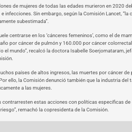
lones de mujeres de todas las edades murieron en 2020 debi
d e infecciones. Sin embargo, según la Comisión Lancet, “la
iamente subestimada”.
suele centrarse en los ‘cánceres femeninos’, como el de mam
o por cáncer de pulmón y 160.000 por cáncer colorrectal: 
o el mundo”, recalcó la doctora Isabelle Soerjomataram, jefa
isión.
uchos países de altos ingresos, las muertes por cáncer d
r ello, la Comisión denunció también que la industria del ta
icamente a las mujeres.
 contrarresten estas acciones con políticas específicas de
 riesgo”, remachó la copresidenta de la Comisión.