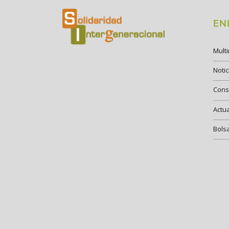
EN
Mult
Notic
Cons
Actu
Bols