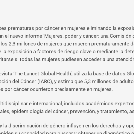
rtes prematuras por cáncer en mujeres eliminando la exposic
n el nuevo informe ‘Mujeres, poder y cáncer: una Comisión d
 los 2,3 millones de mujeres que mueren prematuramente de
 la exposición a factores de riesgo clave o mediante la det
tarse si todas las mujeres pudiesen acceder a una atención
 revista ‘The Lancet Global Health’, utiliza la base de datos
igación del Cáncer (IARC), y estima que 5,3 millones de adu
es por cáncer ocurrieron precisamente en mujeres.
ltidisciplinar e internacional, incluidos académicos expert
les, epidemiología del cáncer, prevención, y tratamiento, 
y la discriminación de género influyen en los derechos y op
mpiden su capacidad para buscar y obtener un diagnóstico 