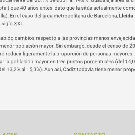
sticamente del 20,1% de 2001 al 14,9%. Guadalajara es la ú
tal) que 40 años antes, dato que la sitúa actualmente com
illa). En el caso del área metropolitana de Barcelona,
Lleida
 siglo XXI.
habido cambios respecto a las provincias menos envejecid
n menor población mayor. Sin embargo, desde el censo de 2
gró reducir ligeramente la proporción de personas mayores.
ar la población mayor en tres puntos porcentuales (del 14,
el 13,2% al 15,3%). Aun así, Cádiz todavía tiene menor pr
LACES
CONTACTO