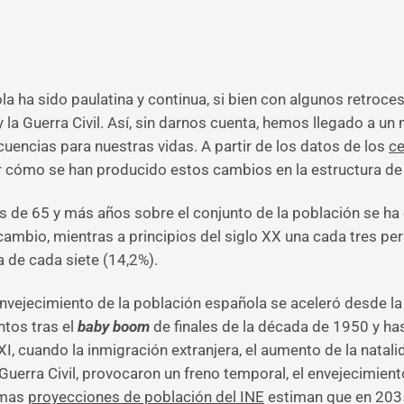
a ha sido paulatina y continua, si bien con algunos retroce
 la Guerra Civil. Así, sin darnos cuenta, hemos llegado a u
encias para nuestras vidas. A partir de los datos de los
ce
car cómo se han producido estos cambios en la estructura de
 de 65 y más años sobre el conjunto de la población se ha
cambio, mientras a principios del siglo XX una cada tres p
 de cada siete (14,2%).
 envejecimiento de la población española se aceleró desde l
tos tras el
baby boom
de finales de la década de 1950 y ha
I, cuando la inmigración extranjera, el aumento de la natalid
Guerra Civil, provocaron un freno temporal, el envejecimien
imas
proyecciones de población del INE
estiman que en 2035