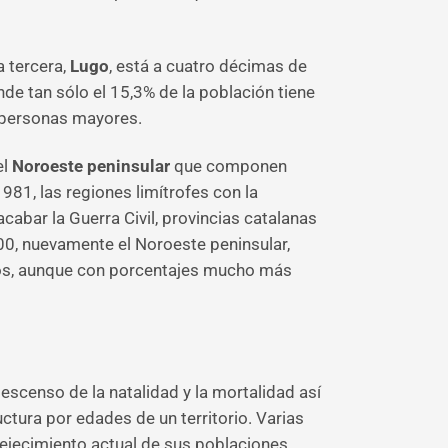
a tercera,
Lugo
, está a cuatro décimas de
nde tan sólo el 15,3% de la población tiene
 personas mayores.
el
Noroeste peninsular
que componen
981, las regiones limítrofes con la
bar la Guerra Civil, provincias catalanas
00, nuevamente el Noroeste peninsular,
idos, aunque con porcentajes mucho más
scenso de la natalidad y la mortalidad así
ctura por edades de un territorio. Varias
vejecimiento actual de sus poblaciones.