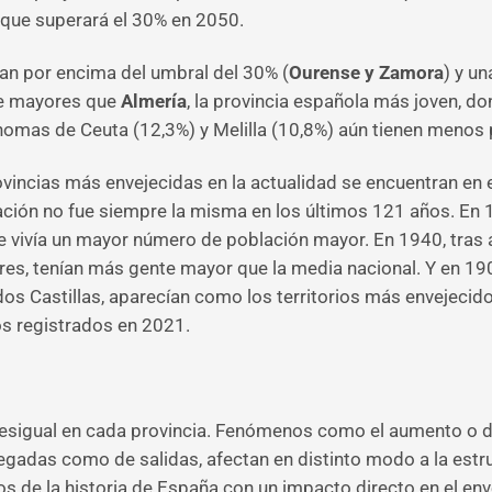
que superará el 30% en 2050.
an por encima del umbral del 30% (
Ourense y Zamora
) y un
 de mayores que
Almería
, la provincia española más joven, do
nomas de Ceuta (12,3%) y Melilla (10,8%) aún tienen menos
rovincias más envejecidas en la actualidad se encuentran en 
tuación no fue siempre la misma en los últimos 121 años. En 1
ivía un mayor número de población mayor. En 1940, tras aca
res, tenían más gente mayor que la media nacional. Y en 19
 dos Castillas, aparecían como los territorios más envejec
os registrados en 2021.
desigual en cada provincia. Fenómenos como el aumento o de
egadas como de salidas, afectan en distinto modo a la estru
s de la historia de España con un impacto directo en el en