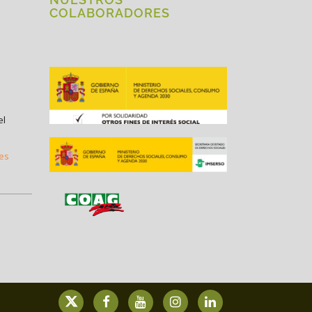
COLABORADORES
el
.es