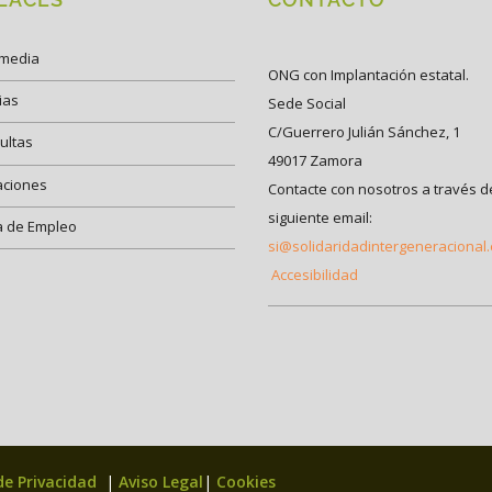
imedia
ONG con Implantación estatal.
ias
Sede Social
C/Guerrero Julián Sánchez, 1
ultas
49017 Zamora
aciones
Contacte con nosotros a través d
siguiente email:
a de Empleo
si@solidaridadintergeneracional
Accesibilidad
 de Privacidad
|
Aviso Legal
|
Cookies