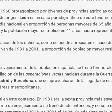
e 1960 protagonizado por jóvenes de provincias agrícolas co
 de origen.
León
es un caso paradigmático de este fenómeno.
ia nacional en proporción de personas mayores de 65 años (
ó y la población mayor se triplicó en 41 años hasta represen
ización de los ochenta, como se puede apreciar en el caso d
 van de 1981 a 2001, la proporción de población mayor resid
 envejecimiento de la población española se frenó temporalm
bilación de las
generaciones vacías
nacidas durante la Guerra
adrid y Barcelona
, que se aprovecharon de la llegada de nue
áreas metropolitanas.
 en este contexto. En 1981 era la sexta provincia más env
tmo de envejecimiento se frenó desde entonces; y no sólo es