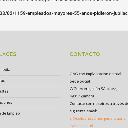
03/02/1159-empleados-mayores-55-anos-pidieron-jubila
LACES
CONTACTO
imedia
ONG con Implantación estatal.
ias
Sede Social
C/Guerrero Julián Sánchez, 1
ultas
49017 Zamora
aciones
Contacte con nosotros a través d
siguiente email:
a de Empleo
si@solidaridadintergeneracional
Accesibilidad