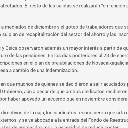
 afectados. El resto de las salidas se realizarán “en función
nes a mediados de diciembre y el goteo de trabajadores que 
 su plan de recapitalización del sector del ahorro y las ins
y Csica observaron además un mayor interés a partir de qu
uturo de las pensiones. En los días posteriores al 28 de ener
cripciones en el plan de prejubilaciones de Novacaixagalicia,
resa a cambio de una indemnización.
en que muchos de quienes se decidieron a salir acuciados po
l Gobierno, aún a pesar de que ambos sindicatos recibieron c
os por haber apoyado un acuerdo que en noviembre considerab
irectivos de la caja, los sindicatos reconocieron que si la 
 externos, y se ve abocada a la entrada del Fondo de Reest
ustes de empleados, por la necesidad de reducir costes.