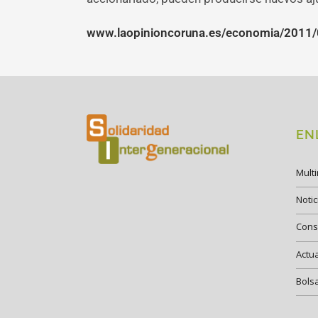
www.laopinioncoruna.es/economia/2011/
EN
Mult
Notic
Cons
Actu
Bols