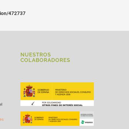
cion/472737
NUESTROS
COLABORADORES
el
.es