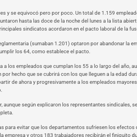
res y se equivocó pero por poco. Un total de 1.159 emplea
aron hasta las doce de la noche del lunes a la lista abierta
rincipales sindicatos acordaron en el pacto laboral de la fus
reglamentaria (sumaban 1.201) optaron por abandonar la e
umplir los 64, como establece el pacto.
sta a los empleados que cumplan los 55 a lo largo del año, 
an por hecho que se cubrirá con los que lleguen a la edad d
artir de ahora y progresivamente a los empleados mayores la 
.
aunque según explicaron los representantes sindicales, se d
pleta.
idas para evitar que los departamentos sufriesen los efectos
 empresa y otros 183 trabajadores recibirán el finiquito d