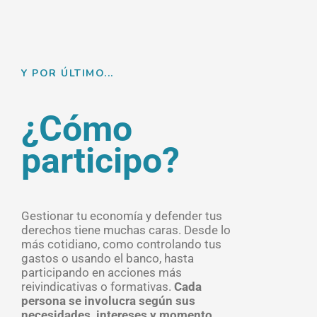
Al tramitar tu
pensión o
prestaciones:
Y POR ÚLTIMO...
Cuando solicites tu pensión de jubilación,
viudedad o cualquier prestación, es el
¿Cómo
momento de informarte sobre tus
derechos, conocer los trámites
participo?
necesarios y asegurarte de recibir todo
lo que te corresponde.
Gestionar tu economía y defender tus
derechos tiene muchas caras. Desde lo
más cotidiano, como controlando tus
gastos o usando el banco, hasta
participando en acciones más
reivindicativas o formativas.
Cada
persona se involucra según sus
necesidades, intereses y momento