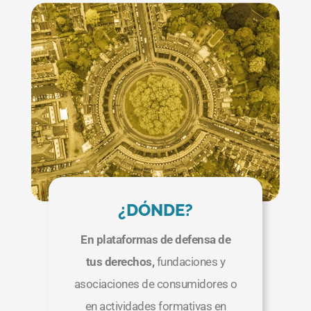
Participación
Económica?
Participación Económica es
defender tus derechos económicos,
acceder al empleo y emprendimiento,
formarte financieramente y gestionar
tus recursos con autonomía. Es
reivindicar pensiones dignas, aportar
tu experiencia al mercado laboral y
¿DÓNDE?
ser parte activa de una economía
que reconoce y valora tu
En plataformas de defensa de
contribución.
Implica, no ser solo
tus derechos,
fundaciones y
consumidores y consumidoras, sino
asociaciones de consumidores o
personas activas que influyen en
cómo se produce, se distribuye y se
en actividades formativas en