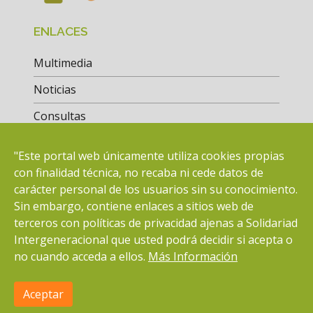
ENLACES
Multimedia
Noticias
Consultas
Actuaciones
"Este portal web únicamente utiliza cookies propias
Bolsa de Empleo
con finalidad técnica, no recaba ni cede datos de
carácter personal de los usuarios sin su conocimiento.
Sin embargo, contiene enlaces a sitios web de
CONTACTO
terceros con políticas de privacidad ajenas a Solidariad
Intergeneracional que usted podrá decidir si acepta o
ONG con Implantación Estatal
no cuando acceda a ellos.
Más Información
Sede social
C/ Guerrero Julián Sánchez, 1
Aceptar
×
Efamilia
Ver en App
49017 Zamora