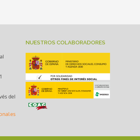
NUESTROS COLABORADORES
al
1
vés del
onal.es