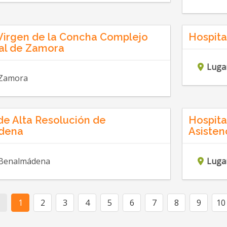
 Virgen de la Concha Complejo
Hospital
ial de Zamora
Luga
Zamora
de Alta Resolución de
Hospita
dena
Asisten
Benalmádena
Luga
1
2
3
4
5
6
7
8
9
10