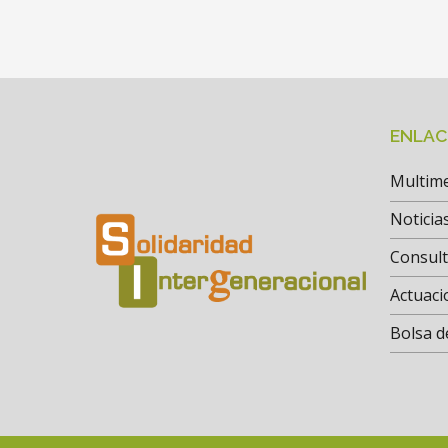
ENLAC
Multim
Noticia
Consul
Actuaci
Bolsa d