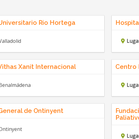
Universitario Rio Hortega
Hospita
Valladolid
Luga
Vithas Xanit Internacional
Centro 
Benalmádena
Luga
General de Ontinyent
Fundaci
Paliativ
Ontinyent
Luga