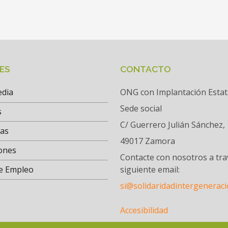
ES
CONTACTO
edia
ONG con Implantación Estat
Sede social
s
C/ Guerrero Julián Sánchez, 
tas
49017 Zamora
ones
Contacte con nosotros a tra
e Empleo
siguiente email:
si@solidaridadintergeneraci
Accesibilidad