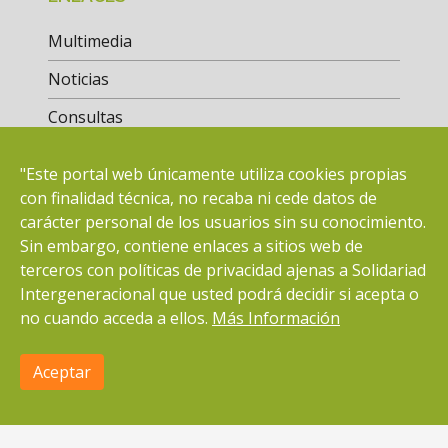
Multimedia
Noticias
Consultas
Actuaciones
"Este portal web únicamente utiliza cookies propias
Bolsa de Empleo
con finalidad técnica, no recaba ni cede datos de
carácter personal de los usuarios sin su conocimiento.
Sin embargo, contiene enlaces a sitios web de
CONTACTO
terceros con políticas de privacidad ajenas a Solidariad
Intergeneracional que usted podrá decidir si acepta o
ONG con Implantación Estatal
no cuando acceda a ellos.
Más Información
Sede social
C/ Guerrero Julián Sánchez, 1
Aceptar
×
Efamilia
Ver en App
49017 Zamora
Contacte con nosotros a través del siguiente