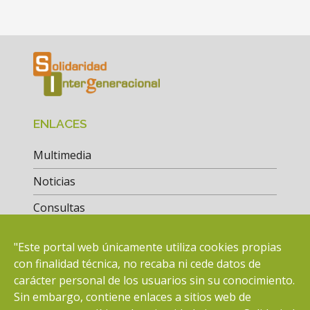
ENLACES
Multimedia
Noticias
Consultas
Actuaciones
"Este portal web únicamente utiliza cookies propias
Bolsa de Empleo
con finalidad técnica, no recaba ni cede datos de
carácter personal de los usuarios sin su conocimiento.
Sin embargo, contiene enlaces a sitios web de
CONTACTO