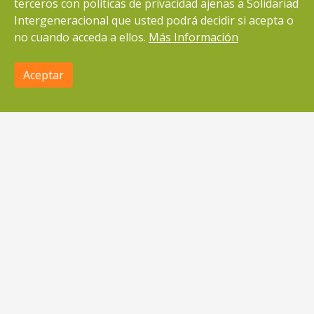
terceros con políticas de privacidad ajenas a Solidariad
Intergeneracional que usted podrá decidir si acepta o
ONG con Implantación Estatal
no cuando acceda a ellos.
Más Información
Sede social
C/ Guerrero Julián Sánchez, 1
Aceptar
×
Efamilia
Ver en App
49017 Zamora
Contacte con nosotros a través del siguiente
email:
si@solidaridadintergeneracional.es
Accesibilidad
NUESTROS COLABORADORES