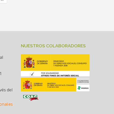
NUESTROS COLABORADORES
al
1
vés del
onal.es