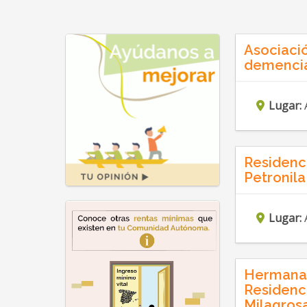
Asociació
demencias
Lugar:
Residenci
Petronila
Lugar:
Hermanas
Residenc
Milagros