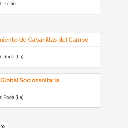
r:
Hellín
iento de Cabanillas del Campo
r:
Roda (La)
lobal Sociosanitaria
r:
Roda (La)