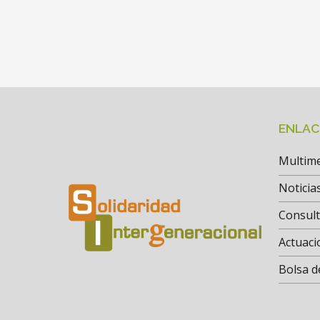
ENLAC
Multim
Noticia
Consul
Actuaci
Bolsa d