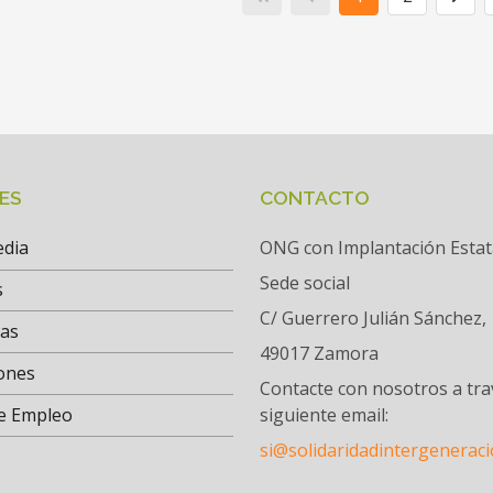
ES
CONTACTO
edia
ONG con Implantación Estat
Sede social
s
C/ Guerrero Julián Sánchez, 
tas
49017 Zamora
ones
Contacte con nosotros a tra
e Empleo
siguiente email:
si@solidaridadintergeneraci