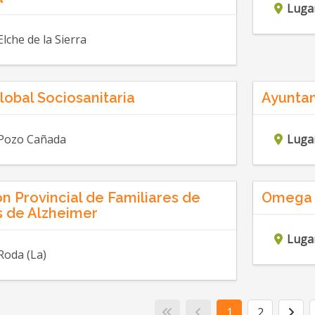
Luga
Elche de la Sierra
obal Sociosanitaria
Ayuntam
Pozo Cañada
Luga
n Provincial de Familiares de
Omega G
 de Alzheimer
Luga
Roda (La)
1
2