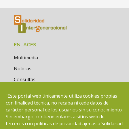
ENLACES
Multimedia
Noticias
Consultas
Actuaciones
"Este portal web únicamente utiliza cookies propias
Bolsa de Empleo
con finalidad técnica, no recaba ni cede datos de
carácter personal de los usuarios sin su conocimiento.
Sin embargo, contiene enlaces a sitios web de
CONTACTO
terceros con políticas de privacidad ajenas a Solidariad