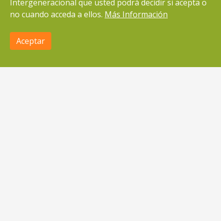
Intergeneracional que usted podrá decidir si acepta o
ONG con Implantación Estatal
no cuando acceda a ellos.
Más Información
Sede social
C/ Guerrero Julián Sánchez, 1
Aceptar
×
Efamilia
Ver en App
49017 Zamora
Contacte con nosotros a través del siguiente
email:
si@solidaridadintergeneracional.es
Accesibilidad
NUESTROS COLABORADORES