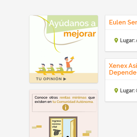
Eulen Ser
Lugar:
Xenex Asi
Dependenc
Lugar: