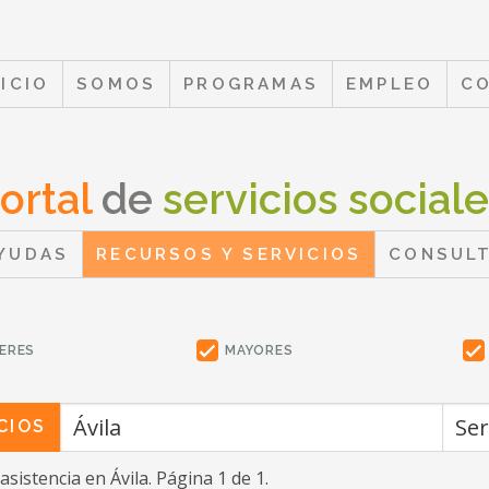
NICIO
SOMOS
PROGRAMAS
EMPLEO
C
ortal
de
servicios social
YUDAS
RECURSOS Y SERVICIOS
CONSUL
ERES
MAYORES
CIOS
easistencia
en Ávila
. Página 1 de 1.