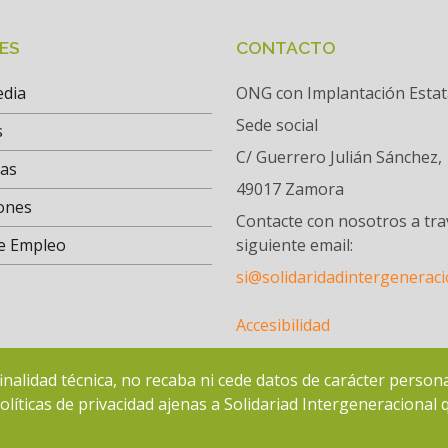
ES
CONTACTO
edia
ONG con Implantación Estat
Sede social
s
C/ Guerrero Julián Sánchez, 
tas
49017 Zamora
ones
Contacte con nosotros a tra
e Empleo
siguiente email:
si@solidaridadintergeneraci
Accesibilidad
inalidad técnica, no recaba ni cede datos de carácter persona
líticas de privacidad ajenas a Solidariad Intergeneracional 