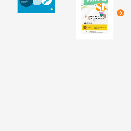
Fecha:
21-04-2026
Organismo:
Ayuntamiento de Loeches
(Madrid)
Ámbito:
Municipal
Ayudas ante Emergencias o Urgencia
Social: Alimentación, Suministros,
Vivienda, Otros
Fecha:
20-04-2026
Organismo:
Ayuntamiento de Navia
(Asturias)