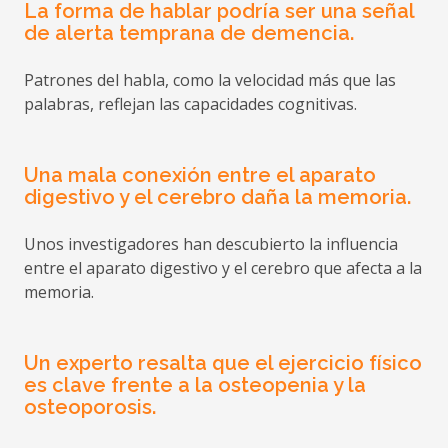
La forma de hablar podría ser una señal
Organismo:
Ciudad Autónoma de Ceuta
de alerta temprana de demencia.
Ámbito:
Autonómico
Patrones del habla, como la velocidad más que las
palabras, reflejan las capacidades cognitivas.
Una mala conexión entre el aparato
Ayudas de Transporte discrecional en
digestivo y el cerebro daña la memoria.
Taxi con fines Médicos
Unos investigadores han descubierto la influencia
Fecha:
23-04-2026
entre el aparato digestivo y el cerebro que afecta a la
memoria.
Organismo:
Ayuntamiento de San Rafael del
Río
(Castellón)
Un experto resalta que el ejercicio físico
Ámbito:
Municipal
es clave frente a la osteopenia y la
osteoporosis.