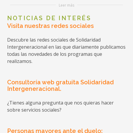
Residentes en el Exterior
Leer más
NOTICIAS DE INTERÉS
Fecha:
28-04-2026
Visita nuestras redes sociales
Organismo:
Gobierno del Principado de
Descubre las redes sociales de Solidaridad
Asturias. Consejería de Presidencia, Reto
Intergeneracional en las que diariamente publicamos
Demográfico, Igualdad y Turismo
todas las novedades de los programas que
Ámbito:
Autonómico
realizamos.
Consultoría web gratuita Solidaridad
Intergeneracional.
Ayudas para personas con
¿Tienes alguna pregunta que nos quieras hacer
Discapacidad/Dependencia que
sobre servicios sociales?
requieran Tratamiento
Fecha:
26-04-2026
Personas mayores ante el duelo: