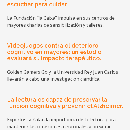
escuchar para cuidar.
Organismo:
Ayuntamiento de Irura
(Guipúzcoa)
La Fundación ”la Caixa” impulsa en sus centros de
mayores charlas de sensibilización y talleres.
Ámbito:
Municipal
Videojuegos contra el deterioro
cognitivo en mayores: un estudio
evaluará su impacto terapéutico.
Ayudas para gastos básicos de
Vivienda para Jubilados o
Golden Gamers Go y la Universidad Rey Juan Carlos
Pensionistas
llevarán a cabo una investigación científica.
Fecha:
24-04-2026
La lectura es capaz de preservar la
Organismo:
Ayuntamiento de La Canonja
función cognitiva y prevenir el Alzheimer.
(Tarragona)
Expertos señalan la importancia de la lectura para
Ámbito:
Municipal
mantener las conexiones neuronales y prevenir