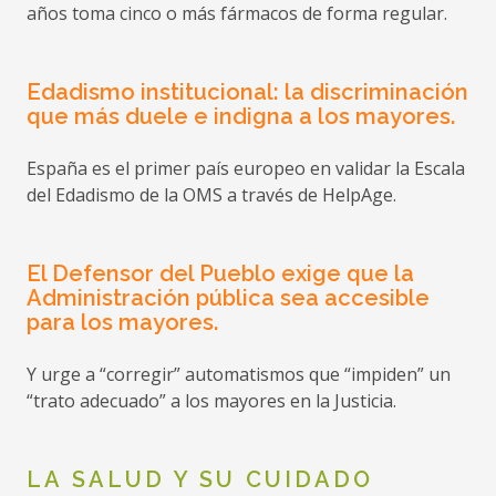
años toma cinco o más fármacos de forma regular.
Rehabilitación de Viviendas
Fecha:
24-04-2026
Edadismo institucional: la discriminación
que más duele e indigna a los mayores.
Organismo:
Ayuntamiento de Petrer
(Alicante)
España es el primer país europeo en validar la Escala
del Edadismo de la OMS a través de HelpAge.
Ámbito:
Municipal
El Defensor del Pueblo exige que la
Administración pública sea accesible
para los mayores.
Ayudas para Estudios en centros de
Educación para personas Adultas
Y urge a “corregir” automatismos que “impiden” un
2025/2026
“trato adecuado” a los mayores en la Justicia.
Fecha:
24-04-2026
LA SALUD Y SU CUIDADO