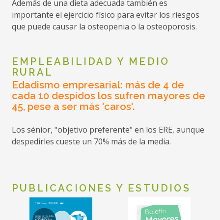
Además de una dieta adecuada también es
importante el ejercicio físico para evitar los riesgos
Ayudas de Vivienda para la lucha
que puede causar la osteopenia o la osteoporosis.
contra la Pobreza Energética
EMPLEABILIDAD Y MEDIO
Fecha:
21-04-2026
RURAL
Organismo:
Ayuntamiento de Molina de
Edadismo empresarial: más de 4 de
cada 10 despidos los sufren mayores de
Segura
(Murcia)
45, pese a ser más 'caros'.
Ámbito:
Municipal
Los sénior, "objetivo preferente" en los ERE, aunque
despedirles cueste un 70% más de la media.
Ayudas Sociales para personas en
PUBLICACIONES Y ESTUDIOS
Riesgo de Pobreza y/o Exclusión
Social