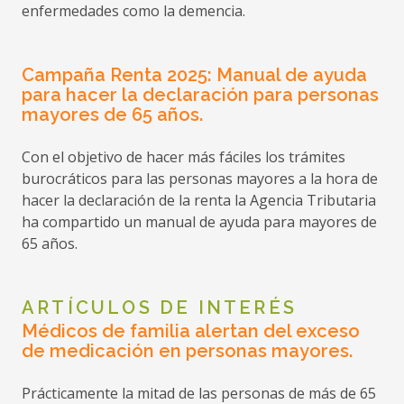
enfermedades como la demencia.
Campaña Renta 2025: Manual de ayuda
para hacer la declaración para personas
Ayuda para Respiro Familiar para
mayores de 65 años.
Cuidadores
Con el objetivo de hacer más fáciles los trámites
Fecha:
24-04-2026
burocráticos para las personas mayores a la hora de
hacer la declaración de la renta la Agencia Tributaria
Organismo:
Mancomunidad de Municipios
ha compartido un manual de ayuda para mayores de
Zona Centro
65 años.
Ámbito:
Municipal
ARTÍCULOS DE INTERÉS
Médicos de familia alertan del exceso
de medicación en personas mayores.
Ayudas a la adquisición de Viviendas y
Prácticamente la mitad de las personas de más de 65
Solares y Construcción y